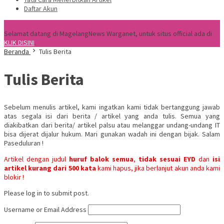
Daftar Akun
Konten Spesial
Selamat datang di MagelangNews Warganet, untuk situs official ada di
KLIK DISINI
.
Beranda
Tulis Berita
Tulis Berita
Sebelum menulis artikel, kami ingatkan kami tidak bertanggung jawab
atas segala isi dari berita / artikel yang anda tulis. Semua yang
diakibatkan dari berita/ artikel palsu atau melanggar undang-undang IT
bisa dijerat dijalur hukum. Mari gunakan wadah ini dengan bijak. Salam
Paseduluran !
Artikel dengan judul
huruf balok semua
,
tidak sesuai EYD
dan
isi
artikel kurang dari 500 kata
kami hapus, jika berlanjut akun anda kami
blokir !
Please log in to submit post.
Username or Email Address