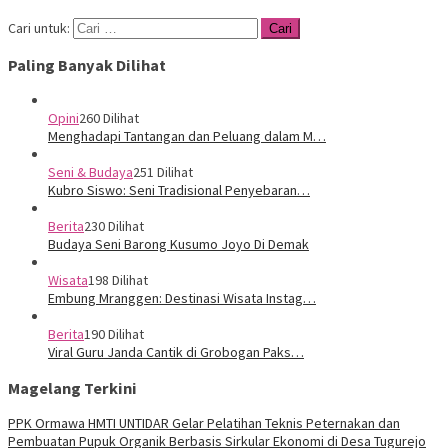
Cari untuk:
Paling Banyak Dilihat
Opini
260 Dilihat
Menghadapi Tantangan dan Peluang dalam M…
Seni & Budaya
251 Dilihat
Kubro Siswo: Seni Tradisional Penyebaran…
Berita
230 Dilihat
Budaya Seni Barong Kusumo Joyo Di Demak
Wisata
198 Dilihat
Embung Mranggen: Destinasi Wisata Instag…
Berita
190 Dilihat
Viral Guru Janda Cantik di Grobogan Paks…
Magelang Terkini
PPK Ormawa HMTI UNTIDAR Gelar Pelatihan Teknis Peternakan dan
Pembuatan Pupuk Organik Berbasis Sirkular Ekonomi di Desa Tugurejo