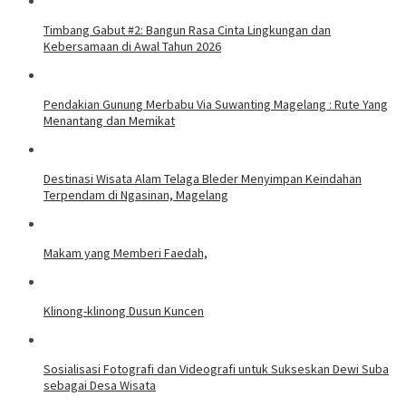
Timbang Gabut #2: Bangun Rasa Cinta Lingkungan dan
Kebersamaan di Awal Tahun 2026
Pendakian Gunung Merbabu Via Suwanting Magelang : Rute Yang
Menantang dan Memikat
Destinasi Wisata Alam Telaga Bleder Menyimpan Keindahan
Terpendam di Ngasinan, Magelang
Makam yang Memberi Faedah,
Klinong-klinong Dusun Kuncen
Sosialisasi Fotografi dan Videografi untuk Sukseskan Dewi Suba
sebagai Desa Wisata