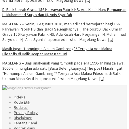
Warna Merah appeared first on Magelang News.
[...]
Di Balik Umrah Gratis 156 Karyawan Pabrik HS, Ada Kisah Haru Perjuangan
H. Muhammad Suryo dan Hj. Anis Syarifah
MAGELANG – Senin, 3 Agustus 2026, menjadi hari bersejarah bagi 156
karyawan Pabrik HS dan [Baca Selengkapnya..] The post Di Balik Umrah
Gratis 156 Karyawan Pabrik HS, Ada Kisah Haru Perjuangan H. Muhammad
Suryo dan Hj. Anis Syarifah appeared first on Magelang News.
[...]
Masih Ingat “Hompimpa Alaium Gambreng”? Ternyata Ada Makna
Filosofis di Balik Ucapan Masa Kecil Ini
MAGELANG – Bagi anak-anak yang tumbuh pada era 1990-an hingga awal
2000-an, mungkin ada satu [Baca Selengkapnya..] The post Masih Ingat
“Hompimpa Alaium Gambreng”? Ternyata Ada Makna Filosofis di Balik
Ucapan Masa Kecil Ini appeared first on Magelang News.
[...]
Indeks
Kode Etik
Redaksi
Privacy Policy
Disclaimer
Tentang Kami
Kontak Kami