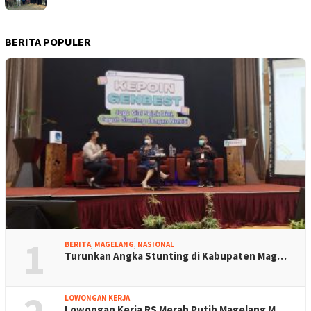
BERITA POPULER
1
BERITA
,
MAGELANG
,
NASIONAL
Turunkan Angka Stunting di Kabupaten Mag…
LOWONGAN KERJA
Lowongan Kerja RS Merah Putih Magelang M…