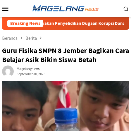
Loncat
Menu
ke
Mobile
konten
, Pertanyakan Penyelidikan Dugaan Korupsi Dana Desa Wonogiri
Breaking News
Beranda
Berita
Guru Fisika SMPN 8 Jember Bagikan Cara
Belajar Asik Bikin Siswa Betah
Magelangnews
September 30, 2025