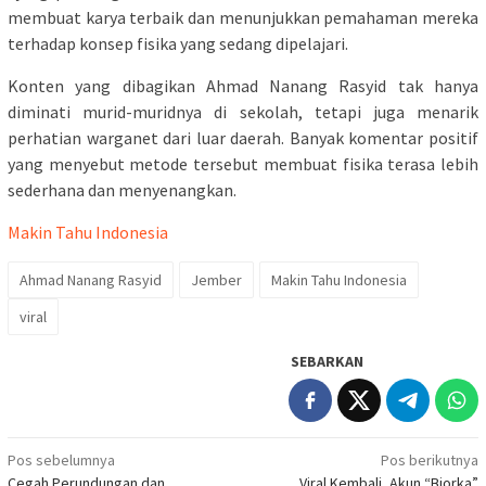
membuat karya terbaik dan menunjukkan pemahaman mereka
terhadap konsep fisika yang sedang dipelajari.
Konten yang dibagikan Ahmad Nanang Rasyid tak hanya
diminati murid-muridnya di sekolah, tetapi juga menarik
perhatian warganet dari luar daerah. Banyak komentar positif
yang menyebut metode tersebut membuat fisika terasa lebih
sederhana dan menyenangkan.
Makin Tahu Indonesia
Ahmad Nanang Rasyid
Jember
Makin Tahu Indonesia
viral
SEBARKAN
Navigasi
Pos sebelumnya
Pos berikutnya
Cegah Perundungan dan
Viral Kembali, Akun “Bjorka”