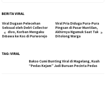
BERITA VIRAL
Viral Dugaan Pelecehan
Viral Pria Diduga Pura-Pura
Seksual oleh Debt Collector
Pingsan di Pasar Muntilan,
«
»
Kredivo, Korban Mengaku
Akhirnya Ngamuk Saat Tak
Dibawa ke Kos di Purworejo
Ditolong Warga
TAG:
VIRAL
Bakso Cumi Bunting Viral di Magelang, Kuah
“Pedas Kejam” Jadi Buruan Pecinta Pedas