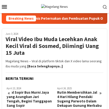
Loncat
Menu
ke
Mobile
konten
 Pelatihan Teknis Peternakan dan Pembuatan Pupuk Organik Ber
Breaking News
Juni 3, 2024
Viral Video Ibu Muda Lecehkan Anak
Kecil Viral di Sosmed, Diimingi Uang
15 Juta
Magelang News – Viral di platform tiktok dan X video lama seorang
ibu muda yang
[Baca Selengkapnya..]
BERITA TERKINI
April 23, 2024
April 24, 2025
A
«
»
Viral Sopir Bus Murni Jaya
Rutin Membersihkan Jalur,
C
yang Acungkan Jari
4 Hari Hilang Pendaki
G
Tengah, Begini Tanggapan
Sugeng Parwoto Dalam
D
Sang Sopir
Dekapan Gunung Merbabu