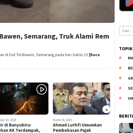
Cari
l Bawen, Semarang, Truk Alami Rem
untuk:
TOPIK
an di Exit Tol Bawen, Semarang pada hari Sabtu 23
[Baca
MA
BE
GR
SE
VI
»
BERIT
ber 10, 2024
Maret 24, 2025
Desember 18,
ir di Banyubiru:
Ahmad Luthfi Umumkan
Kardiman
uhan KK Terdampak,
Pembebasan Pajak
Tradision