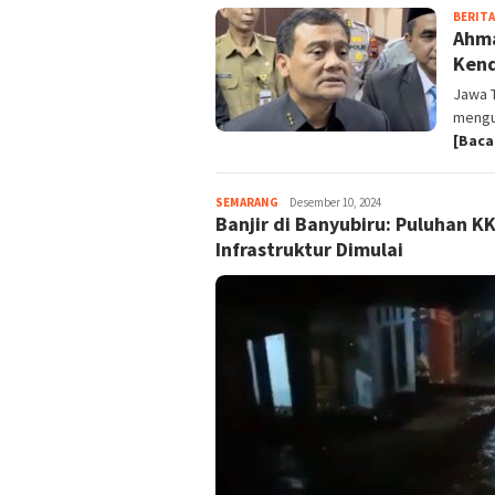
BERITA
Ahma
Kend
Jawa 
mengu
[Baca
SEMARANG
magelangnews
Desember 10, 2024
Banjir di Banyubiru: Puluhan 
Infrastruktur Dimulai