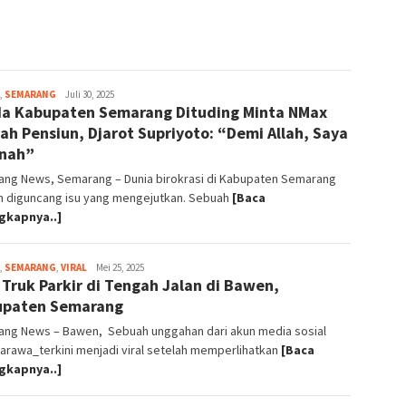
,
SEMARANG
magelangnews
Juli 30, 2025
a Kabupaten Semarang Dituding Minta NMax
ah Pensiun, Djarot Supriyoto: “Demi Allah, Saya
tnah”
ang News, Semarang – Dunia birokrasi di Kabupaten Semarang
h diguncang isu yang mengejutkan. Sebuah
[Baca
gkapnya..]
,
SEMARANG
,
VIRAL
magelangnews
Mei 25, 2025
l Truk Parkir di Tengah Jalan di Bawen,
upaten Semarang
ang News – Bawen, Sebuah unggahan dari akun media sosial
rawa_terkini menjadi viral setelah memperlihatkan
[Baca
gkapnya..]