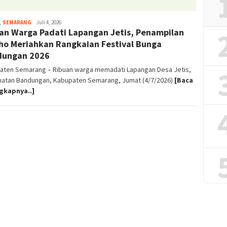
,
SEMARANG
magelangnews
Juli 4, 2026
an Warga Padati Lapangan Jetis, Penampilan
ho Meriahkan Rangkaian Festival Bunga
dungan 2026
aten Semarang – Ribuan warga memadati Lapangan Desa Jetis,
atan Bandungan, Kabupaten Semarang, Jumat (4/7/2026)
[Baca
gkapnya..]