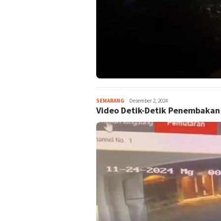
SEMARANG
magelangnews
Desember 2, 2024
Video Detik-Detik Penembakan