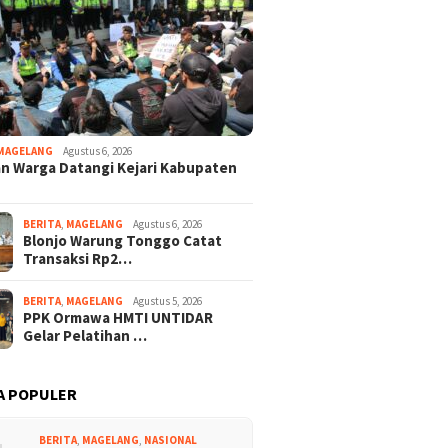
ewan Ambarawa
Polisi
Semarang
MAGELANG
Agustus 6, 2026
n Warga Datangi Kejari Kabupaten
BERITA
,
MAGELANG
Agustus 6, 2026
Blonjo Warung Tonggo Catat
en Prabowo Pulihkan
Viral! Pedagang Leker di
Kisah Pi
Transaksi Rp2…
Baik Dua Guru Luwu
Grobogan Bagikan Uang ke
Syaputr
yang Dipecat Karena
Siswa agar Beli Dagangan
Asal Lu
BERITA
,
MAGELANG
Agustus 5, 2026
10 Guru Honorer
Penthol yang Sepi
Tewas K
PPK Ormawa HMTI UNTIDAR
Digaji
Surat H
Gelar Pelatihan …
A POPULER
BERITA
,
MAGELANG
,
NASIONAL