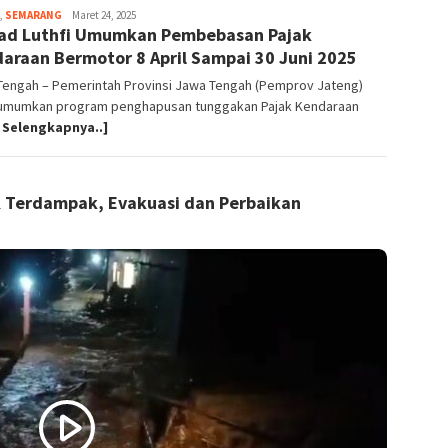
,
SEMARANG
magelangnews
Maret 24, 2025
d Luthfi Umumkan Pembebasan Pajak
araan Bermotor 8 April Sampai 30 Juni 2025
Tengah – Pemerintah Provinsi Jawa Tengah (Pemprov Jateng)
mumkan program penghapusan tunggakan Pajak Kendaraan
 Selengkapnya..]
KK Terdampak, Evakuasi dan Perbaikan