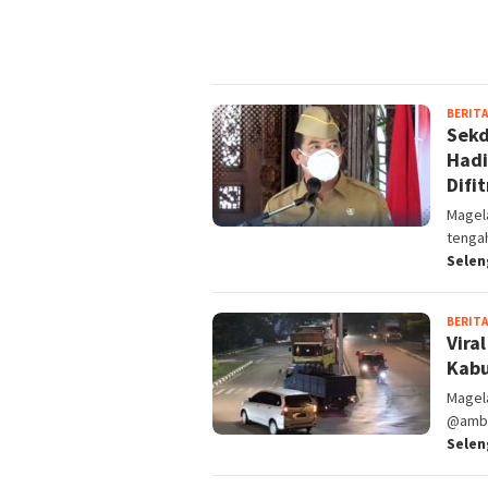
BERITA
Sekd
Hadi
Difi
Magel
tenga
Selen
BERITA
Vira
Kab
Magel
@amba
Selen