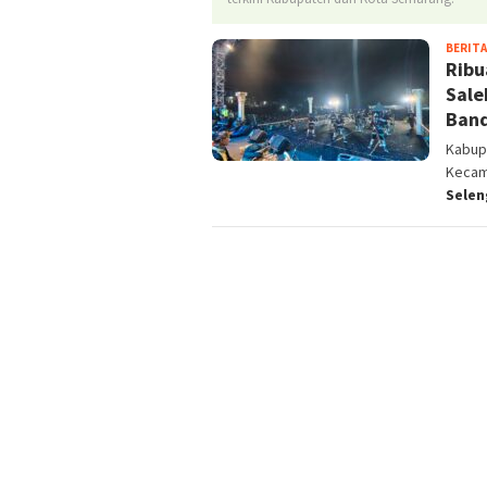
BERITA
Ribu
Sale
Ban
Kabup
Kecam
Selen