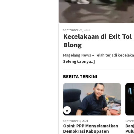
September 23, 2023
Kecelakaan di Exit To
Blong
Magelang News – Telah terjadi kecelaka
Selengkapnya..]
BERITA TERKINI
«
Desember 2, 2024
Desem
September 3, 2024
Video Detik-Detik
Banj
Opini: PPP Menyelamatkan
Penembakan Oknum Polisi
Pul
Demokrasi Kabupaten