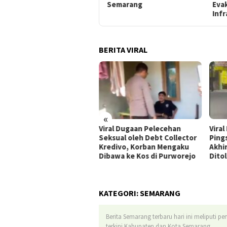
ke Siswa SMKN 4 Semarang
Eva
Semarang
Infr
BERITA VIRAL
«
al! Sopir Truk Ungkap
Viral Dugaan Pelecehan
Viral
aya Saat Indikator Angin
Seksual oleh Debt Collector
Ping
nunjukkan Warna Merah
Kredivo, Korban Mengaku
Akhi
Dibawa ke Kos di Purworejo
Dito
KATEGORI:
SEMARANG
Berita Semarang terbaru hari ini meliputi p
terkini Kabupaten dan Kota Semarang.