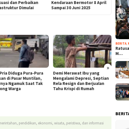
kuasi dan Perbaikan
Kendaraan Bermotor 8 April
Pasar H
astruktur Dimulai
Sampai 30 Juni 2025
BERITA
,
Ratusa
M…
»
 Pria Diduga Pura-Pura
Demi Merawat Ibu yang
Presid
san di Pasar Muntilan,
Mengalami Depresi, Septian
Nama 
rnya Ngamuk Saat Tak
Rela Resign dan Berjualan
Utara 
long Warga
Tahu Krispi di Rumah
Bantu 
Belum 
BERIT
emerintahan, pendidikan, ekonomi, wisata, peristiwa, dan informasi