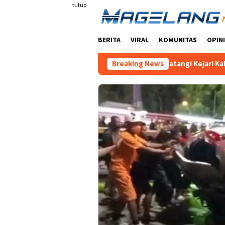
Loncat
tutup
ke
konten
BERITA
VIRAL
KOMUNITAS
OPINI
Ratusan Warga Datangi Kejari Kabupaten Magelang, P
Breaking News