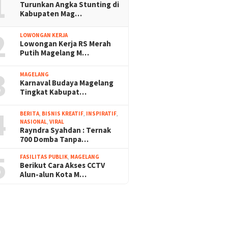
1
Turunkan Angka Stunting di
Kabupaten Mag…
2
LOWONGAN KERJA
Lowongan Kerja RS Merah
Putih Magelang M…
3
MAGELANG
Karnaval Budaya Magelang
Tingkat Kabupat…
4
BERITA
,
BISNIS KREATIF
,
INSPIRATIF
,
NASIONAL
,
VIRAL
Rayndra Syahdan : Ternak
700 Domba Tanpa…
5
FASILITAS PUBLIK
,
MAGELANG
Berikut Cara Akses CCTV
Alun-alun Kota M…