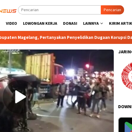
Pencarian
VIDEO
LOWONGAN KERJA
DONASI
LAINNYA
KIRIM ARTI
ertanyakan Penyelidikan Dugaan Korupsi Dana Desa Wonogiri
JARIN
DOWNL