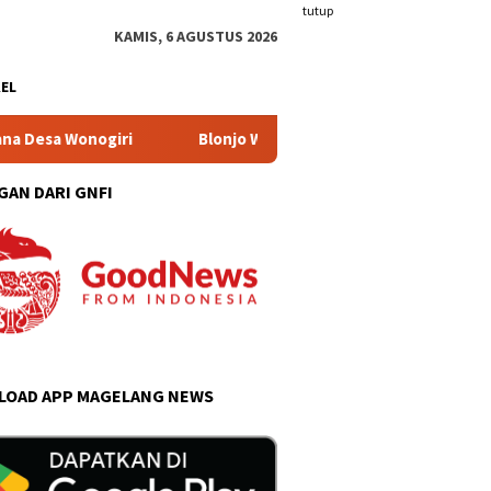
tutup
KAMIS, 6 AGUSTUS 2026
KEL
Blonjo Warung Tonggo Catat Transaksi Rp203,7 Juta, Bupat
GAN DARI GNFI
OAD APP MAGELANG NEWS