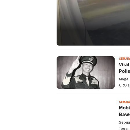
SEMAR
Vira
Polis
Magela
GRO s
SEMAR
Mobi
Bawe
Sebuah
Tegar