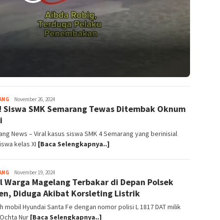
ANG
magelangnews
November 26, 2024
l! Siswa SMK Semarang Tewas Ditembak Oknum
i
ng News – Viral kasus siswa SMK 4 Semarang yang berinisial
iswa kelas XI
[Baca Selengkapnya..]
ANG
magelangnews
November 19, 2024
l Warga Magelang Terbakar di Depan Polsek
n, Diduga Akibat Korsleting Listrik
 mobil Hyundai Santa Fe dengan nomor polisi L 1817 DAT milik
 Ochta Nur
[Baca Selengkapnya..]