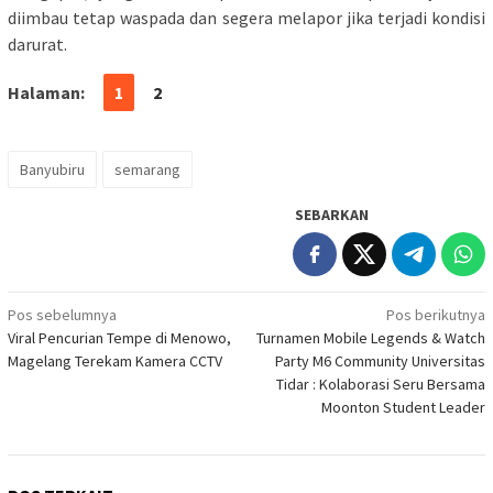
diimbau tetap waspada dan segera melapor jika terjadi kondisi
darurat.
Halaman:
1
2
Banyubiru
semarang
SEBARKAN
Navigasi
Pos sebelumnya
Pos berikutnya
Viral Pencurian Tempe di Menowo,
Turnamen Mobile Legends & Watch
pos
Magelang Terekam Kamera CCTV
Party M6 Community Universitas
Tidar : Kolaborasi Seru Bersama
Moonton Student Leader