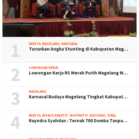
1
BERITA
,
MAGELANG
,
NASIONAL
Turunkan Angka Stunting di Kabupaten Mag…
2
LOWONGAN KERJA
Lowongan Kerja RS Merah Putih Magelang M…
3
MAGELANG
Karnaval Budaya Magelang Tingkat Kabupat…
4
BERITA
,
BISNIS KREATIF
,
INSPIRATIF
,
NASIONAL
,
VIRAL
Rayndra Syahdan : Ternak 700 Domba Tanpa…