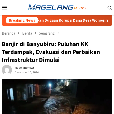
Loncat
Menu
ke
Mobile
konten
Penyelidikan Dugaan Korupsi Dana Desa Wonogiri
Breaking News
Blonjo 
Beranda
Berita
Semarang
Banjir di Banyubiru: Puluhan KK
Terdampak, Evakuasi dan Perbaikan
Infrastruktur Dimulai
Magelangnews
Desember 10, 2024