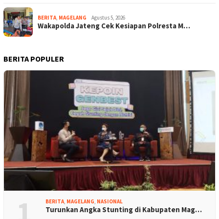
BERITA
,
MAGELANG
Agustus 5, 2026
Wakapolda Jateng Cek Kesiapan Polresta M…
BERITA POPULER
1
BERITA
,
MAGELANG
,
NASIONAL
Turunkan Angka Stunting di Kabupaten Mag…