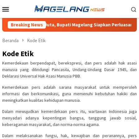
Loncat
Menu
ke
Mobile
konten
saksi Rp203,7 Juta, Bupati Magelang Siapkan Perluasan Program
Breaking News
Beranda
Kode Etik
Kode Etik
Kemerdekaan berpendapat, berekspresi, dan pers adalah hak asasi
manusia yang dilindungi Pancasila, Undang-Undang Dasar 1945, dan
Deklarasi Universal Hak Asasi Manusia PBB.
Kemerdekaan pers adalah sarana masyarakat untuk memperoleh
informasi dan berkomunikasi, guna memenuhi kebutuhan hakiki dan
meningkatkan kualitas kehidupan manusia.
Dalam mewujudkan kemerdekaan pers itu, wartawan Indonesia juga
menyadari adanya kepentingan bangsa, tanggung jawab sosial,
keberagaman masyarakat, dan norma-norma agama.
Dalam melaksanakan fungsi, hak, kewajiban dan peranannya, pers