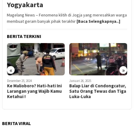
Yogyakarta
Magelang News – Fenomena klitih di Jogja yang meresahkan warga
membuat geram banyak pihak terakhir
[Baca Selengkapnya..]
BERITA TERKINI
«
»
Desember 25, 2024
Januari 26, 2025
M
Ke Malioboro? Hati-hati Ini
Balap Liar di Condongcatur,
P
Larangan yang Wajib Kamu
Satu Orang Tewas dan Tiga
B
Ketahui !
Luka-Luka
P
B
BERITA VIRAL