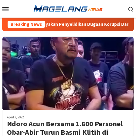
Loncat
Menu
ke
Mobile
konten
ng, Pertanyakan Penyelidikan Dugaan Korupsi Dana Desa Wonogi
Breaking News
April 7, 2022
Ndoro Acun Bersama 1.800 Personel
Obar-Abir Turun Basmi Klitih di