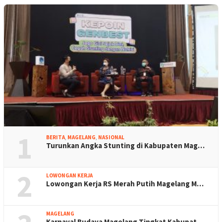
1
BERITA
,
MAGELANG
,
NASIONAL
Turunkan Angka Stunting di Kabupaten Mag…
2
LOWONGAN KERJA
Lowongan Kerja RS Merah Putih Magelang M…
MAGELANG
Karnaval Budaya Magelang Tingkat Kabupat…