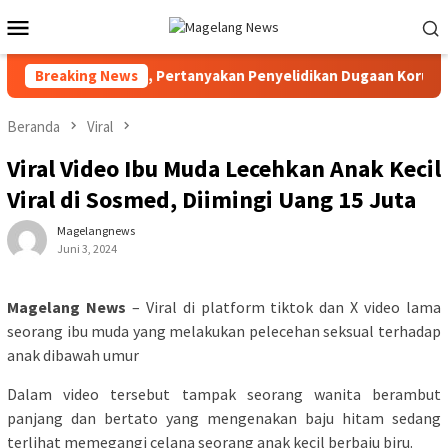
Loncat
Menu
ke
Mobile
konten
upaten Magelang, Pertanyakan Penyelidikan Dugaan Korupsi Dan
Breaking News
Beranda
Viral
Viral Video Ibu Muda Lecehkan Anak Kecil
Viral di Sosmed, Diimingi Uang 15 Juta
Magelangnews
Juni 3, 2024
Magelang News
– Viral di platform tiktok dan X video lama
seorang ibu muda yang melakukan pelecehan seksual terhadap
anak dibawah umur
Dalam video tersebut tampak seorang wanita berambut
panjang dan bertato yang mengenakan baju hitam sedang
terlihat memegangi celana seorang anak kecil berbaju biru.