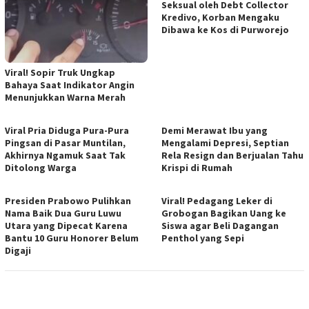
Seksual oleh Debt Collector
Kredivo, Korban Mengaku
Dibawa ke Kos di Purworejo
Viral! Sopir Truk Ungkap
Bahaya Saat Indikator Angin
Menunjukkan Warna Merah
Viral Pria Diduga Pura-Pura
Demi Merawat Ibu yang
Pingsan di Pasar Muntilan,
Mengalami Depresi, Septian
Akhirnya Ngamuk Saat Tak
Rela Resign dan Berjualan Tahu
Ditolong Warga
Krispi di Rumah
Presiden Prabowo Pulihkan
Viral! Pedagang Leker di
Nama Baik Dua Guru Luwu
Grobogan Bagikan Uang ke
Utara yang Dipecat Karena
Siswa agar Beli Dagangan
Bantu 10 Guru Honorer Belum
Penthol yang Sepi
Digaji