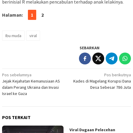
berinisial R melakukan pencabulan terhadap anak lelakinya.
Halaman:
1
2
Ibu muda
viral
SEBARKAN
Navigasi
Pos sebelumnya
Pos berikutnya
Jejak Kejahatan Kemanusiaan AS
Kades di Magelang Korupsi Dana
pos
dalam Perang Ukraina dan Invasi
Desa Sebesar 786 Juta
Israel ke Gaza
POS TERKAIT
Viral Dugaan Pelecehan