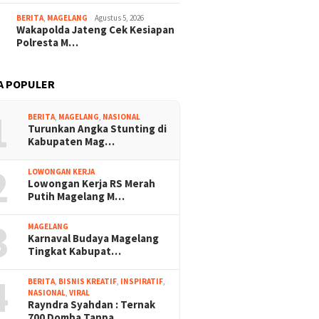
BERITA
,
MAGELANG
Agustus 5, 2026
Wakapolda Jateng Cek Kesiapan
Polresta M…
A POPULER
1
BERITA
,
MAGELANG
,
NASIONAL
Turunkan Angka Stunting di
Kabupaten Mag…
2
LOWONGAN KERJA
Lowongan Kerja RS Merah
Putih Magelang M…
3
MAGELANG
Karnaval Budaya Magelang
Tingkat Kabupat…
4
BERITA
,
BISNIS KREATIF
,
INSPIRATIF
,
NASIONAL
,
VIRAL
Rayndra Syahdan : Ternak
700 Domba Tanpa…