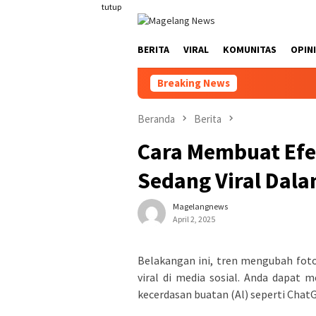
Loncat
tutup
ke
konten
BERITA
VIRAL
KOMUNITAS
OPINI
Breaking News
Blonjo 
Beranda
Berita
Cara Membuat Efe
Sedang Viral Dala
Magelangnews
April 2, 2025
Belakangan ini, tren mengubah foto 
viral di media sosial. Anda dapa
kecerdasan buatan (Al) seperti Chat