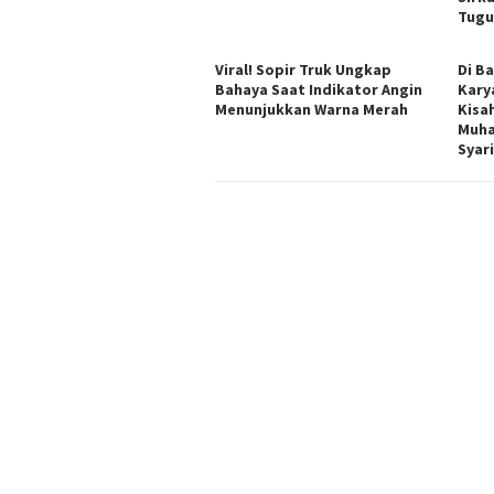
Tugu
Viral! Sopir Truk Ungkap
Di Ba
Bahaya Saat Indikator Angin
Kary
Menunjukkan Warna Merah
Kisa
Muha
Syar