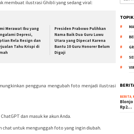
 membuat ilustrasi Ghibli yang sedang viral:
untuk:
TOPIK
MA
mi Merawat Ibu yang
Presiden Prabowo Pulihkan
ngalami Depresi,
Nama Baik Dua Guru Luwu
BE
ptian Rela Resign dan
Utara yang Dipecat Karena
rjualan Tahu Krispi di
Bantu 10 Guru Honorer Belum
GR
mah
Digaji
SE
VI
BERIT
ngkinkan pengguna mengubah foto menjadi ilustrasi
BERITA
,
Blonjo
Rp2…
b ChatGPT dan masuk ke akun Anda.
lom chat untuk mengunggah foto yang ingin diubah.