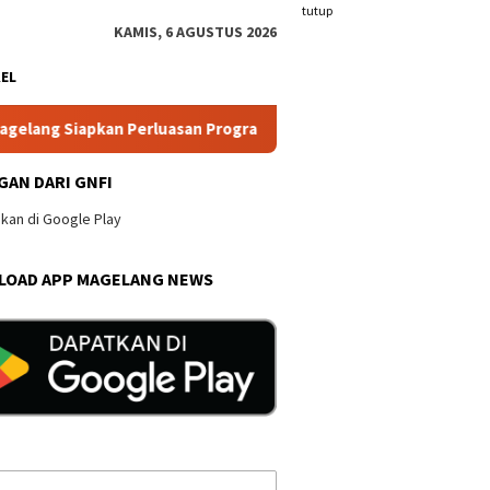
tutup
KAMIS, 6 AGUSTUS 2026
KEL
iapkan Perluasan Program Bertahap
PPK Ormawa HMTI UNT
GAN DARI GNFI
OAD APP MAGELANG NEWS