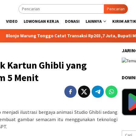
Pencarian
VIDEO
LOWONGAN KERJA
DONASI
LAINNYA
KIRIM ARTI
Warung Tonggo Catat Transaksi Rp203,7 Juta, Bupati Magelang S
JARIN
k Kartun Ghibli yang
m 5 Menit
DOWNL
menjadi ilustrasi bergaya animasi Studio Ghibli sedang
t membuat gambar semacam itu menggunakan teknologi
GPT.
Cari