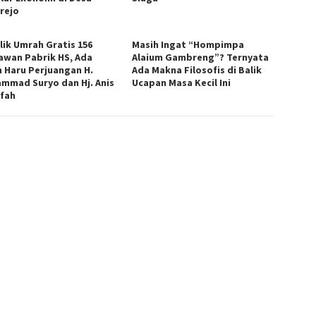
rejo
lik Umrah Gratis 156
Masih Ingat “Hompimpa
awan Pabrik HS, Ada
Alaium Gambreng”? Ternyata
h Haru Perjuangan H.
Ada Makna Filosofis di Balik
mmad Suryo dan Hj. Anis
Ucapan Masa Kecil Ini
ifah