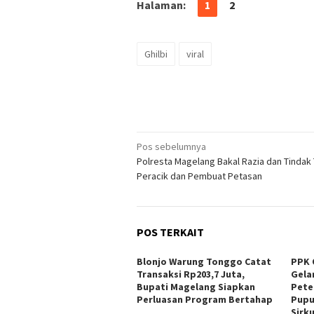
Halaman:
1
2
Ghilbi
viral
Navigasi
Pos sebelumnya
Polresta Magelang Bakal Razia dan Tindak
pos
Peracik dan Pembuat Petasan
POS TERKAIT
Blonjo Warung Tonggo Catat
PPK 
Transaksi Rp203,7 Juta,
Gela
Bupati Magelang Siapkan
Pete
Perluasan Program Bertahap
Pupu
Sirk