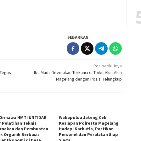
SEBARKAN
Pos berikutnya
 Tegas
Ibu Muda Ditemukan Terkunci di Toilet Alun-Alun
Magelang dengan Posisi Telungkup
Ormawa HMTI UNTIDAR
Wakapolda Jateng Cek
r Pelatihan Teknis
Kesiapan Polresta Magelang
rnakan dan Pembuatan
Hadapi Karhutla, Pastikan
k Organik Berbasis
Personel dan Peralatan Siap
ular Ekonomi di Desa
Siaga