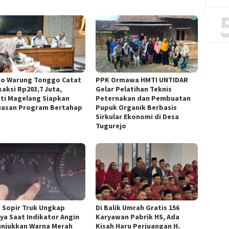
jo Warung Tonggo Catat
PPK Ormawa HMTI UNTIDAR
saksi Rp203,7 Juta,
Gelar Pelatihan Teknis
ti Magelang Siapkan
Peternakan dan Pembuatan
uasan Program Bertahap
Pupuk Organik Berbasis
Sirkular Ekonomi di Desa
Tugurejo
l! Sopir Truk Ungkap
Di Balik Umrah Gratis 156
ya Saat Indikator Angin
Karyawan Pabrik HS, Ada
njukkan Warna Merah
Kisah Haru Perjuangan H.