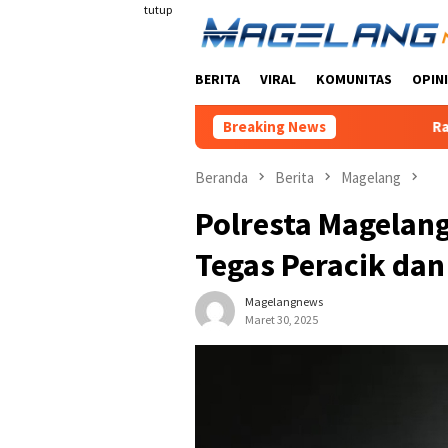
Loncat
tutup
ke
konten
BERITA
VIRAL
KOMUNITAS
OPINI
Breaking News
Ratusan Warga Da
Beranda
Berita
Magelang
Polresta Magelang
Tegas Peracik da
Magelangnews
Maret 30, 2025