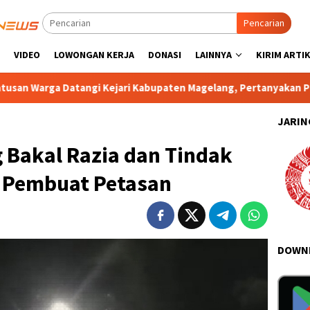
Pencarian
VIDEO
LOWONGAN KERJA
DONASI
LAINNYA
KIRIM ARTI
tangi Kejari Kabupaten Magelang, Pertanyakan Penyelidikan Du
JARIN
 Bakal Razia dan Tindak
n Pembuat Petasan
DOWNL