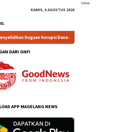
tutup
KAMIS, 6 AGUSTUS 2026
KEL
gaan Korupsi Dana Desa Wonogiri
Blonjo Warung Tonggo C
GAN DARI GNFI
OAD APP MAGELANG NEWS