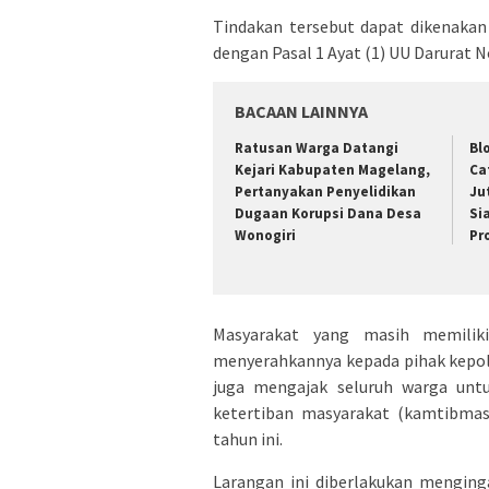
Tindakan tersebut dapat dikenaka
dengan Pasal 1 Ayat (1) UU Darurat 
BACAAN LAINNYA
Ratusan Warga Datangi
Bl
Kejari Kabupaten Magelang,
Ca
Pertanyakan Penyelidikan
Ju
Dugaan Korupsi Dana Desa
Si
Wonogiri
Pr
Masyarakat yang masih memilik
menyerahkannya kepada pihak kepol
juga mengajak seluruh warga unt
ketertiban masyarakat (kamtibmas
tahun ini.
Larangan ini diberlakukan menging