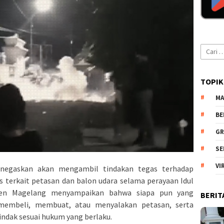
Cari
untuk:
TOPIK
MA
BE
GR
SE
VI
negaskan akan mengambil tindakan tegas terhadap
tas terkait petasan dan balon udara selama perayaan Idul
aten Magelang menyampaikan bahwa siapa pun yang
BERIT
embeli, membuat, atau menyalakan petasan, serta
ndak sesuai hukum yang berlaku.