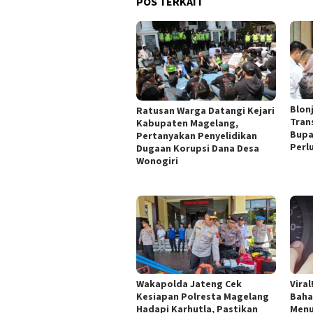
POS TERKAIT
Blon
Ratusan Warga Datangi Kejari
Tran
Kabupaten Magelang,
Bupa
Pertanyakan Penyelidikan
Perl
Dugaan Korupsi Dana Desa
Wonogiri
Wakapolda Jateng Cek
Vira
Kesiapan Polresta Magelang
Baha
Hadapi Karhutla, Pastikan
Menu