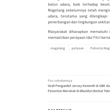
balon udara, baik terhadap kes
Magelang sebelumnya telah mengi
udara, terutama yang dilengkapi
penerbangan dan lingkungan sekitar
Masyarakat diharapkan mematuhi 
memastikan perayaan Idul Fitri ber
magelang
petasan
Polresta Mag
Navigasi
Pos sebelumnya
Viral! Pengambil Jersey Kenneth di GBK da
pos
Penonton Merokok Di-Blacklist Berkat Tekn