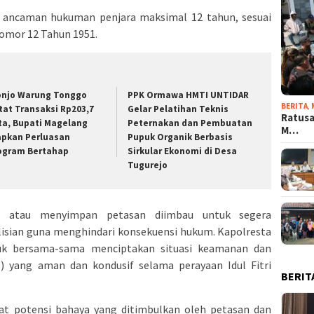
n ancaman hukuman penjara maksimal 12 tahun, sesuai
Nomor 12 Tahun 1951.
onjo Warung Tonggo
PPK Ormawa HMTI UNTIDAR
BERITA
,
tat Transaksi Rp203,7
Gelar Pelatihan Teknis
Ratusa
ta, Bupati Magelang
Peternakan dan Pembuatan
M…
apkan Perluasan
Pupuk Organik Berbasis
ogram Bertahap
Sirkular Ekonomi di Desa
Tugurejo
i atau menyimpan petasan diimbau untuk segera
isian guna menghindari konsekuensi hukum. Kapolresta
uk bersama-sama menciptakan situasi keamanan dan
) yang aman dan kondusif selama perayaan Idul Fitri
BERIT
at potensi bahaya yang ditimbulkan oleh petasan dan