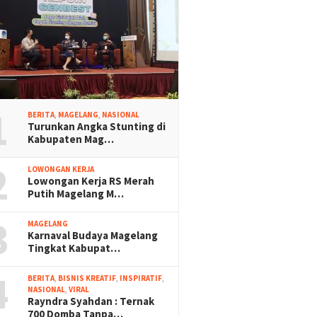
1
BERITA
,
MAGELANG
,
NASIONAL
Turunkan Angka Stunting di
Kabupaten Mag…
2
LOWONGAN KERJA
Lowongan Kerja RS Merah
Putih Magelang M…
3
MAGELANG
Karnaval Budaya Magelang
Tingkat Kabupat…
4
BERITA
,
BISNIS KREATIF
,
INSPIRATIF
,
NASIONAL
,
VIRAL
Rayndra Syahdan : Ternak
700 Domba Tanpa…