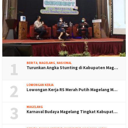
1
BERITA
,
MAGELANG
,
NASIONAL
Turunkan Angka Stunting di Kabupaten Mag…
2
LOWONGAN KERJA
Lowongan Kerja RS Merah Putih Magelang M…
3
MAGELANG
Karnaval Budaya Magelang Tingkat Kabupat…