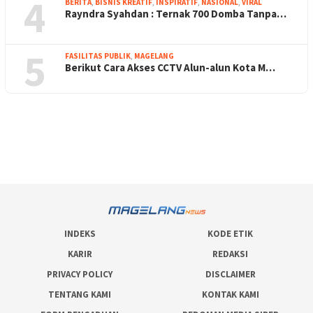
4
BERITA
,
BISNIS KREATIF
,
INSPIRATIF
,
NASIONAL
,
VIRAL
Rayndra Syahdan : Ternak 700 Domba Tanpa…
5
FASILITAS PUBLIK
,
MAGELANG
Berikut Cara Akses CCTV Alun-alun Kota M…
INDEKS
KODE ETIK
KARIR
REDAKSI
PRIVACY POLICY
DISCLAIMER
TENTANG KAMI
KONTAK KAMI