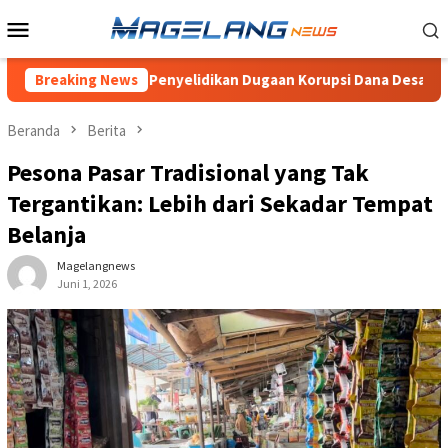
Loncat
Menu
ke
Mobile
konten
anyakan Penyelidikan Dugaan Korupsi Dana Desa Wonogiri
Breaking News
Beranda
Berita
Pesona Pasar Tradisional yang Tak
Tergantikan: Lebih dari Sekadar Tempat
Belanja
Magelangnews
Juni 1, 2026