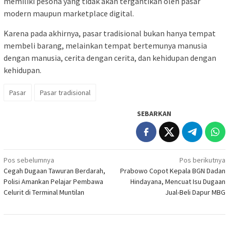
memiliki pesona yang tidak akan tergantikan oleh pasar
modern maupun marketplace digital.
Karena pada akhirnya, pasar tradisional bukan hanya tempat
membeli barang, melainkan tempat bertemunya manusia
dengan manusia, cerita dengan cerita, dan kehidupan dengan
kehidupan.
Pasar
Pasar tradisional
SEBARKAN
Navigasi
Pos sebelumnya
Pos berikutnya
Cegah Dugaan Tawuran Berdarah,
Prabowo Copot Kepala BGN Dadan
pos
Polisi Amankan Pelajar Pembawa
Hindayana, Mencuat Isu Dugaan
Celurit di Terminal Muntilan
Jual-Beli Dapur MBG