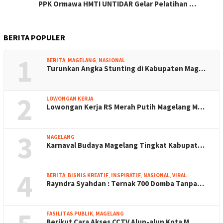
PPK Ormawa HMTI UNTIDAR Gelar Pelatihan …
BERITA POPULER
1
BERITA
,
MAGELANG
,
NASIONAL
Turunkan Angka Stunting di Kabupaten Mag…
2
LOWONGAN KERJA
Lowongan Kerja RS Merah Putih Magelang M…
3
MAGELANG
Karnaval Budaya Magelang Tingkat Kabupat…
4
BERITA
,
BISNIS KREATIF
,
INSPIRATIF
,
NASIONAL
,
VIRAL
Rayndra Syahdan : Ternak 700 Domba Tanpa…
FASILITAS PUBLIK
,
MAGELANG
Berikut Cara Akses CCTV Alun-alun Kota M…