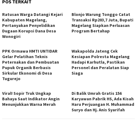
POS TERKAIT
Ratusan Warga Datangi Kejari
Blonjo Warung Tonggo Catat
Kabupaten Magelang,
Transaksi Rp203,7 Juta, Bupati
Pertanyakan Penyelidikan
Magelang Siapkan Perluasan
Dugaan Korupsi Dana Desa
Program Bertahap
Wonogiri
PPK Ormawa HMTI UNTIDAR
Wakapolda Jateng Cek
Gelar Pelatihan Teknis
Kesiapan Polresta Magelang
Peternakan dan Pembuatan
Hadapi Karhutla, Pastikan
Pupuk Organik Berbasis
Personel dan Peralatan Siap
Sirkular Ekonomi di Desa
Siaga
Tugurejo
Viral! Sopir Truk Ungkap
Di Balik Umrah Gratis 156
Bahaya Saat Indikator Angin
Karyawan Pabrik HS, Ada Kisah
Menunjukkan Warna Merah
Haru Perjuangan H. Muhammad
Suryo dan Hj. Anis Syarifah