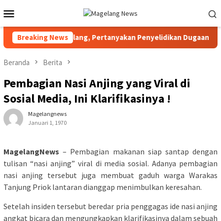
Loncat
Menu
ke
Mobile
konten
 Kabupaten Magelang, Pertanyakan Penyelidikan Dugaan Korupsi
Breaking News
Beranda
Berita
Pembagian Nasi Anjing yang Viral di
Sosial Media, Ini Klarifikasinya !
Magelangnews
Januari 1, 1970
MagelangNews
– Pembagian makanan siap santap dengan
tulisan “nasi anjing” viral di media sosial. Adanya pembagian
nasi anjing tersebut juga membuat gaduh warga Warakas
Tanjung Priok lantaran dianggap menimbulkan keresahan.
Setelah insiden tersebut beredar pria penggagas ide nasi anjing
angkat bicara dan mengungkapkan klarifikasinya dalam sebuah