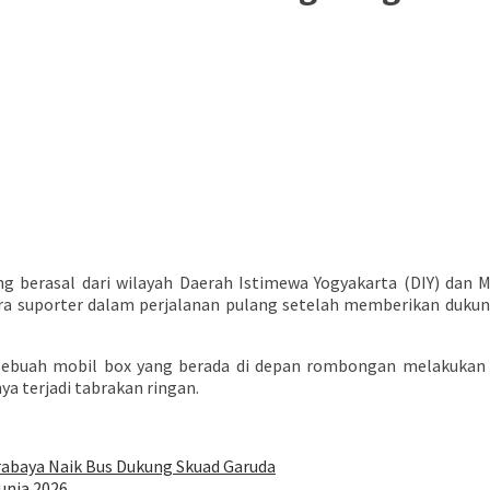
 berasal dari wilayah Daerah Istimewa Yogyakarta (DIY) dan Ma
 para suporter dalam perjalanan pulang setelah memberikan duk
a sebuah mobil box yang berada di depan rombongan melakuka
a terjadi tabrakan ringan.
rabaya Naik Bus Dukung Skuad Garuda
unia 2026