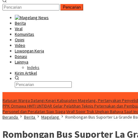
Pencarian
Berita
Viral
Komunitas
Opini
Video
Lowongan Kerja
Donasi
Lainnya
Indeks
Kirim Artikel
Breaking News
Ratusan Warga Datangi Kejari Kabupaten Magelang, Pertanyakan Penyelid
PPK Ormawa HMTI UNTIDAR Gelar Pelatihan Teknis Peternakan dan Pembuat
Personel dan Peralatan Siap Siaga
Viral! Sopir Truk Ungkap Bahaya Saat 
Beranda
Berita
Magelang
Rombongan Bus Suporter La Grande Basi
Rombongan Bus Suporter La Gran