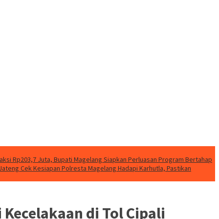
aksi Rp203,7 Juta, Bupati Magelang Siapkan Perluasan Program Bertahap
ateng Cek Kesiapan Polresta Magelang Hadapi Karhutla, Pastikan
Kecelakaan di Tol Cipali