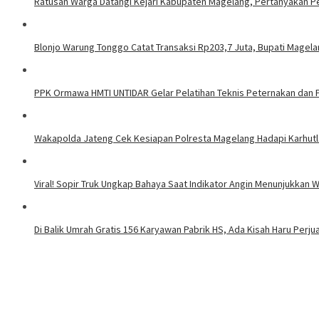
Ratusan Warga Datangi Kejari Kabupaten Magelang, Pertanyakan P
Blonjo Warung Tonggo Catat Transaksi Rp203,7 Juta, Bupati Magel
PPK Ormawa HMTI UNTIDAR Gelar Pelatihan Teknis Peternakan dan 
Wakapolda Jateng Cek Kesiapan Polresta Magelang Hadapi Karhutla
Viral! Sopir Truk Ungkap Bahaya Saat Indikator Angin Menunjukkan 
Di Balik Umrah Gratis 156 Karyawan Pabrik HS, Ada Kisah Haru Perj