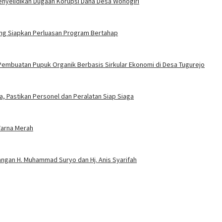
enyelidikan Dugaan Korupsi Dana Desa Wonogiri
ang Siapkan Perluasan Program Bertahap
Pembuatan Pupuk Organik Berbasis Sirkular Ekonomi di Desa Tugurejo
, Pastikan Personel dan Peralatan Siap Siaga
Warna Merah
uangan H. Muhammad Suryo dan Hj. Anis Syarifah