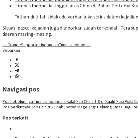
Timnas Indonesia Unggul atas China di Babak Pertama Kual
“Alhamdulillah tidak ada korban luka serius dalam kejadi
Situasi pasca-kejadian juga dilaporkan sudah terkendali. Para 
daerah masing-masing.
La Grande
Supporter Indonesia
Timnas Indonesia
Sebarkan
Navigasi pos
Pos sebelumnya
Timnas Indonesia Kalahkan China 1-0 di Kualifikasi Piala D
Pos berikutnya
Job Fair 2025 Kabupaten Magelang: Peluang Emas Bagi Pe
Pos terkait