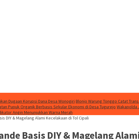
ikan Dugaan Korupsi Dana Desa Wonogiri
Blonjo Warung Tonggo Catat Trans
an Pupuk Organik Berbasis Sirkular Ekonomi di Desa Tugurejo
Wakapolda J
Indikator Angin Menunjukkan Warna Merah
s DIY & Magelang Alami Kecelakaan di Tol Cipali
de Basis DIY & Magelang Alami 