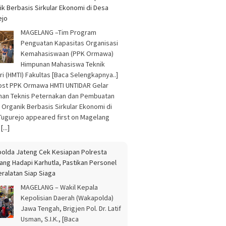
ik Berbasis Sirkular Ekonomi di Desa
ejo
MAGELANG –Tim Program
Penguatan Kapasitas Organisasi
Kemahasiswaan (PPK Ormawa)
Himpunan Mahasiswa Teknik
ri (HMTI) Fakultas [Baca Selengkapnya..]
ost PPK Ormawa HMTI UNTIDAR Gelar
ihan Teknis Peternakan dan Pembuatan
 Organik Berbasis Sirkular Ekonomi di
Tugurejo appeared first on Magelang
.
[...]
olda Jateng Cek Kesiapan Polresta
ang Hadapi Karhutla, Pastikan Personel
eralatan Siap Siaga
MAGELANG – Wakil Kepala
Kepolisian Daerah (Wakapolda)
Jawa Tengah, Brigjen Pol. Dr. Latif
Usman, S.I.K., [Baca