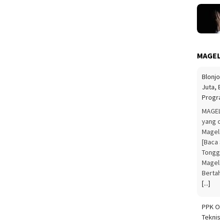
MAGEL
Blonj
Juta,
Progr
MAGEL
yang 
Magel
[Baca
Tongg
Magel
Berta
[...]
PPK O
Tekni