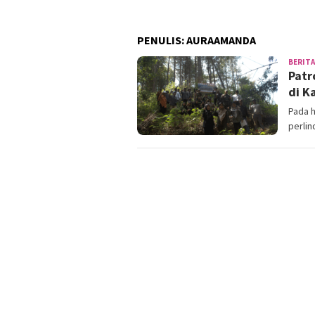
PENULIS:
AURAAMANDA
BERITA
Patr
di K
Pada h
perli