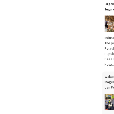
Organ
Tugur
Indust
The p
Pelat
Pupuk
Desa 
News
Wakap
Magel
dan P