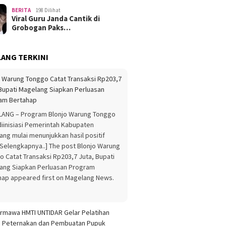
BERITA
198 Dilihat
Viral Guru Janda Cantik di
Grobogan Paks…
ANG TERKINI
o Warung Tonggo Catat Transaksi Rp203,7
 Bupati Magelang Siapkan Perluasan
am Bertahap
ANG – Program Blonjo Warung Tonggo
diinisiasi Pemerintah Kabupaten
ang mulai menunjukkan hasil positif
 Selengkapnya..] The post Blonjo Warung
o Catat Transaksi Rp203,7 Juta, Bupati
ang Siapkan Perluasan Program
hap appeared first on Magelang News.
rmawa HMTI UNTIDAR Gelar Pelatihan
s Peternakan dan Pembuatan Pupuk