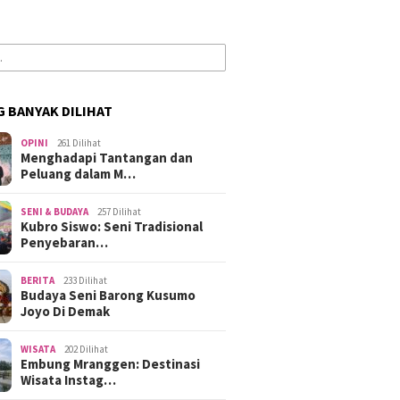
G BANYAK DILIHAT
OPINI
261 Dilihat
Menghadapi Tantangan dan
Peluang dalam M…
SENI & BUDAYA
257 Dilihat
Kubro Siswo: Seni Tradisional
Penyebaran…
BERITA
233 Dilihat
Budaya Seni Barong Kusumo
Joyo Di Demak
WISATA
202 Dilihat
Embung Mranggen: Destinasi
Wisata Instag…