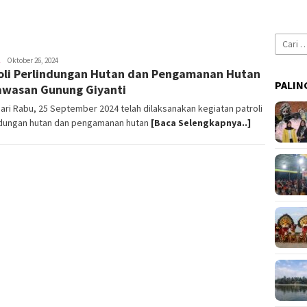
Cari
untuk:
auraamanda
Oktober 26, 2024
oli Perlindungan Hutan dan Pengamanan Hutan
PALIN
awasan Gunung Giyanti
ari Rabu, 25 September 2024 telah dilaksanakan kegiatan patroli
ndungan hutan dan pengamanan hutan
[Baca Selengkapnya..]