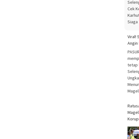
Selen
Cek K
Karhut
Siaga
Viral!
Angin
PASUR
mempe
tetap
Seleng
Ungka
Menun
Magel
Ratus
Magel
Korup