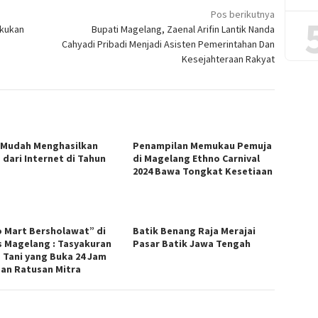
Pos berikutnya
akukan
Bupati Magelang, Zaenal Arifin Lantik Nanda
Cahyadi Pribadi Menjadi Asisten Pemerintahan Dan
Kesejahteraan Rakyat
 Mudah Menghasilkan
Penampilan Memukau Pemuja
 dari Internet di Tahun
di Magelang Ethno Carnival
2024 Bawa Tongkat Kesetiaan
o Mart Bersholawat” di
Batik Benang Raja Merajai
s Magelang : Tasyakuran
Pasar Batik Jawa Tengah
 Tani yang Buka 24 Jam
an Ratusan Mitra