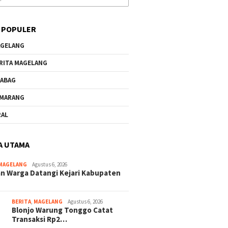
 POPULER
GELANG
RITA MAGELANG
ABAG
MARANG
RAL
A UTAMA
MAGELANG
Agustus 6, 2026
n Warga Datangi Kejari Kabupaten
BERITA
,
MAGELANG
Agustus 6, 2026
Blonjo Warung Tonggo Catat
Transaksi Rp2…