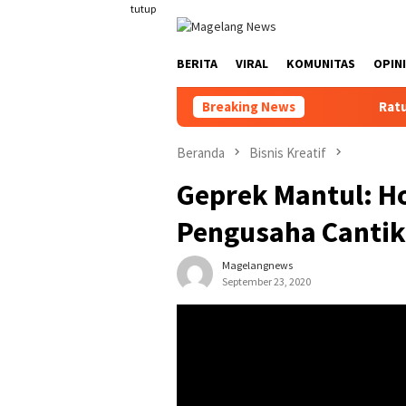
Loncat
tutup
ke
konten
BERITA
VIRAL
KOMUNITAS
OPINI
Breaking News
Ratusan Warga
Beranda
Bisnis Kreatif
Geprek Mantul: H
Pengusaha Cantik 
Magelangnews
September 23, 2020