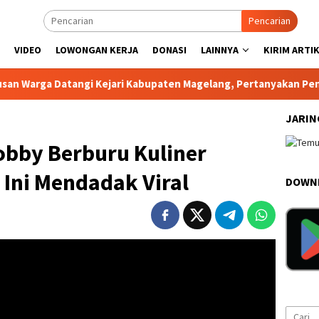
Pencarian
VIDEO
LOWONGAN KERJA
DONASI
LAINNYA
KIRIM ARTI
 Datangi Kejari Kabupaten Magelang, Pertanyakan Penyelidikan
JARIN
obby Berburu Kuliner
Ini Mendadak Viral
DOWNL
Cari