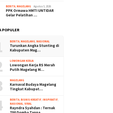
BERITA
,
MAGELANG
Agustus 5, 2026
PPK Ormawa HMTI UNTIDAR
Gelar Pelatihan …
A POPULER
1
BERITA
,
MAGELANG
,
NASIONAL
Turunkan Angka Stunting di
Kabupaten Mag…
2
LOWONGAN KERJA
Lowongan Kerja RS Merah
Putih Magelang M…
3
MAGELANG
Karnaval Budaya Magelang
Tingkat Kabupat…
4
BERITA
,
BISNIS KREATIF
,
INSPIRATIF
,
NASIONAL
,
VIRAL
Rayndra Syahdan : Ternak
700 Domba Tanpa…