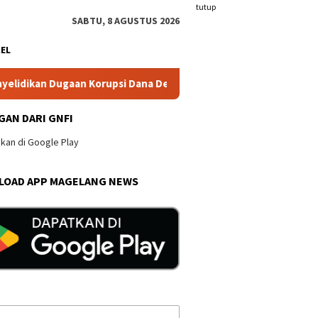
tutup
SABTU, 8 AGUSTUS 2026
KEL
 Dugaan Korupsi Dana Desa Wonogiri
Blonjo Warung Tong
GAN DARI GNFI
OAD APP MAGELANG NEWS