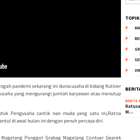
untuk:
TOPIK
MA
BE
GR
SE
VI
engah pandemi sekarang ini dunia usaha di bidang Kuliner
BERIT
t usaha yang mengurangi jumlah karyawan atau menutup
BERITA
,
Ratusa
M…
untuk Pengusaha cantik nan muda yang satu ini,Ratna
ntul di awal bulan ini dengan penuh percaya diri.
– Magelang Ponggol Grabag Magelang Contuer Geprek