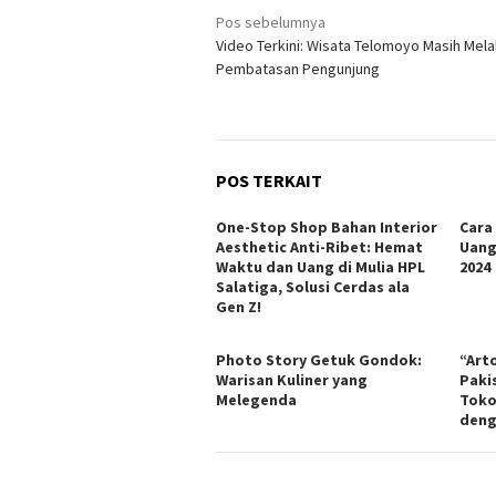
Navigasi
Pos sebelumnya
Video Terkini: Wisata Telomoyo Masih Mel
pos
Pembatasan Pengunjung
POS TERKAIT
One-Stop Shop Bahan Interior
Cara
Aesthetic Anti-Ribet: Hemat
Uang
Waktu dan Uang di Mulia HPL
2024
Salatiga, Solusi Cerdas ala
Gen Z!
Photo Story Getuk Gondok:
“Art
Warisan Kuliner yang
Paki
Melegenda
Toko
deng