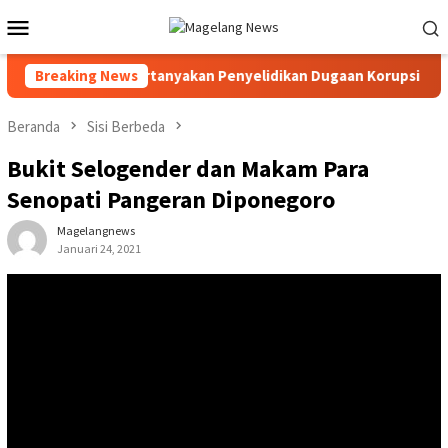
Loncat
Menu
ke
Mobile
konten
en Magelang, Pertanyakan Penyelidikan Dugaan Korupsi Dana De
Breaking News
Beranda
Sisi Berbeda
Bukit Selogender dan Makam Para
Senopati Pangeran Diponegoro
Magelangnews
Januari 24, 2021