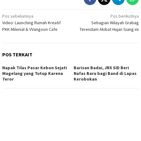
Navigasi
Pos sebelumnya
Pos berikutnya
Video: Launching Rumah Kreatif
Sebagian Wilayah Grabag
pos
PKK Milenial & VVangoon Cafe
Terendam Akibat Hujan Siang ini
POS TERKAIT
Napak Tilas Pasar Kebon Sejati
Barisan Badai, JRX SID Beri
Magelang yang Tutup Karena
Nafas Baru bagi Band di Lapas
Teror
Kerobokan