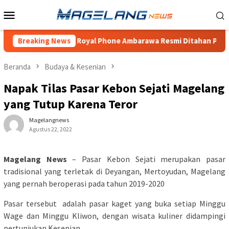
Loncat
Menu
ke
Mobile
konten
embunuhan Bos Royal Phone Ambarawa Resmi Ditahan Polisi
Breaking News
Beranda
Budaya & Kesenian
Napak Tilas Pasar Kebon Sejati Magelang
yang Tutup Karena Teror
Magelangnews
Agustus 22, 2022
Magelang
News
– Pasar Kebon Sejati merupakan pasar
tradisional yang terletak di Deyangan, Mertoyudan, Magelang
yang pernah beroperasi pada tahun 2019-2020
Pasar tersebut adalah pasar kaget yang buka setiap Minggu
Wage dan Minggu Kliwon, dengan wisata kuliner didampingi
pertunjukan Kesenian