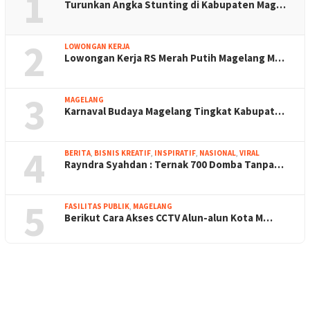
1
Turunkan Angka Stunting di Kabupaten Mag…
2
LOWONGAN KERJA
Lowongan Kerja RS Merah Putih Magelang M…
3
MAGELANG
Karnaval Budaya Magelang Tingkat Kabupat…
4
BERITA
,
BISNIS KREATIF
,
INSPIRATIF
,
NASIONAL
,
VIRAL
Rayndra Syahdan : Ternak 700 Domba Tanpa…
5
FASILITAS PUBLIK
,
MAGELANG
Berikut Cara Akses CCTV Alun-alun Kota M…