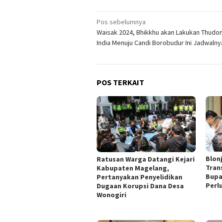
Navigasi
Pos sebelumnya
Waisak 2024, Bhikkhu akan Lakukan Thudon
pos
India Menuju Candi Borobudur Ini Jadwalny
POS TERKAIT
Blon
Ratusan Warga Datangi Kejari
Tran
Kabupaten Magelang,
Bupa
Pertanyakan Penyelidikan
Perl
Dugaan Korupsi Dana Desa
Wonogiri