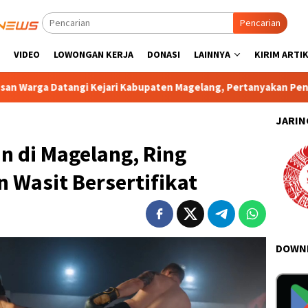
Pencarian
VIDEO
LOWONGAN KERJA
DONASI
LAINNYA
KIRIM ARTI
tangi Kejari Kabupaten Magelang, Pertanyakan Penyelidikan Dug
JARIN
n di Magelang, Ring
 Wasit Bersertifikat
DOWNL