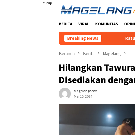
Loncat
tutup
ke
konten
BERITA
VIRAL
KOMUNITAS
OPINI
Breaking News
Ratusan Warga Da
Beranda
Berita
Magelang
Hilangkan Tawura
Disediakan dengan
Magelangnews
Mei 10, 2024