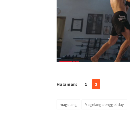
Halaman:
1
2
magelang
Magelang senggel day