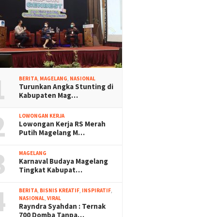
1
BERITA
,
MAGELANG
,
NASIONAL
Turunkan Angka Stunting di
Kabupaten Mag…
2
LOWONGAN KERJA
Lowongan Kerja RS Merah
Putih Magelang M…
3
MAGELANG
Karnaval Budaya Magelang
Tingkat Kabupat…
4
BERITA
,
BISNIS KREATIF
,
INSPIRATIF
,
NASIONAL
,
VIRAL
Rayndra Syahdan : Ternak
700 Domba Tanpa…