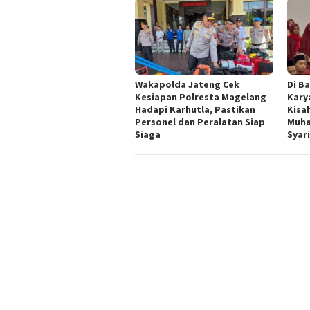
Wakapolda Jateng Cek
Di Ba
Kesiapan Polresta Magelang
Kary
Hadapi Karhutla, Pastikan
Kisa
Personel dan Peralatan Siap
Muha
Siaga
Syar