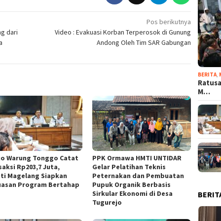
Pos berikutnya
g dari
Video : Evakuasi Korban Terperosok di Gunung
a
Andong Oleh Tim SAR Gabungan
BERITA
,
Ratusa
M…
jo Warung Tonggo Catat
PPK Ormawa HMTI UNTIDAR
saksi Rp203,7 Juta,
Gelar Pelatihan Teknis
ti Magelang Siapkan
Peternakan dan Pembuatan
uasan Program Bertahap
Pupuk Organik Berbasis
Sirkular Ekonomi di Desa
BERIT
Tugurejo