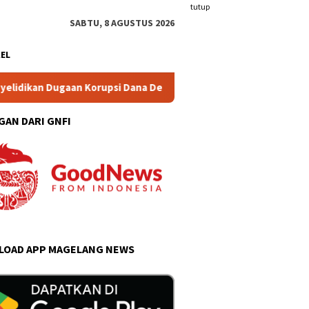
tutup
SABTU, 8 AGUSTUS 2026
KEL
aan Korupsi Dana Desa Wonogiri
Blonjo Warung Tonggo C
GAN DARI GNFI
OAD APP MAGELANG NEWS