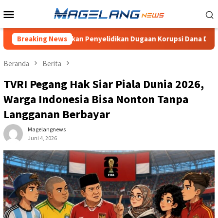
Loncat
Menu
ke
Mobile
konten
Pertanyakan Penyelidikan Dugaan Korupsi Dana Desa Wonogiri
Breaking News
Beranda
Berita
TVRI Pegang Hak Siar Piala Dunia 2026,
Warga Indonesia Bisa Nonton Tanpa
Langganan Berbayar
Magelangnews
Juni 4, 2026