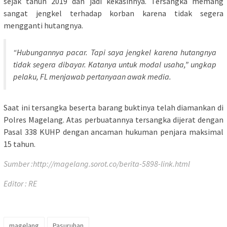
sejak tahun 2019 dan jadi kekasihnya. Tersangka memang
sangat jengkel terhadap korban karena tidak segera
mengganti hutangnya.
“Hubungannya pacar. Tapi saya jengkel karena hutangnya
tidak segera dibayar. Katanya untuk modal usaha,” ungkap
pelaku, FL menjawab pertanyaan awak media.
Saat ini tersangka beserta barang buktinya telah diamankan di
Polres Magelang. Atas perbuatannya tersangka dijerat dengan
Pasal 338 KUHP dengan ancaman hukuman penjara maksimal
15 tahun.
Sumber :http://magelang.sorot.co/berita-5898-link.html
Editor : RE
magelang
Pasuruhan