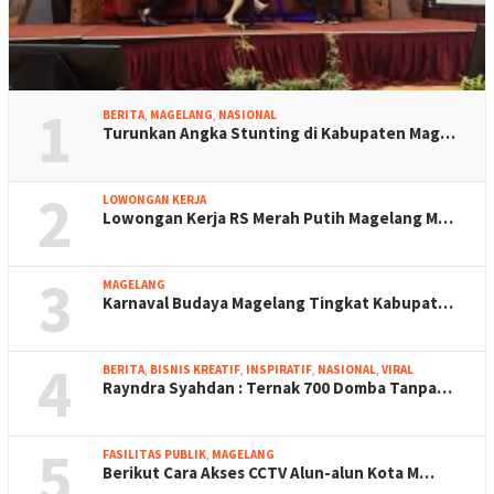
1
BERITA
,
MAGELANG
,
NASIONAL
Turunkan Angka Stunting di Kabupaten Mag…
2
LOWONGAN KERJA
Lowongan Kerja RS Merah Putih Magelang M…
3
MAGELANG
Karnaval Budaya Magelang Tingkat Kabupat…
4
BERITA
,
BISNIS KREATIF
,
INSPIRATIF
,
NASIONAL
,
VIRAL
Rayndra Syahdan : Ternak 700 Domba Tanpa…
5
FASILITAS PUBLIK
,
MAGELANG
Berikut Cara Akses CCTV Alun-alun Kota M…