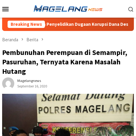
Loncat
Menu
ke
Mobile
konten
ertanyakan Penyelidikan Dugaan Korupsi Dana Desa Wonogiri
Breaking News
Beranda
Berita
Pembunuhan Perempuan di Semampir,
Pasuruhan, Ternyata Karena Masalah
Hutang
Magelangnews
September 16, 2020