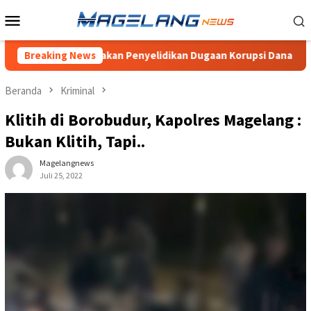
Loncat
Menu
ke
Mobile
konten
 Pertanyakan Penyelidikan Dugaan Korupsi Dana Desa Wonogiri
Breaking News
Beranda
Kriminal
Klitih di Borobudur, Kapolres Magelang :
Bukan Klitih, Tapi..
Magelangnews
Juli 25, 2022