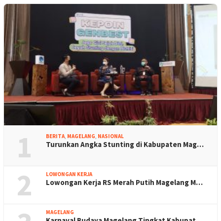
1
BERITA
,
MAGELANG
,
NASIONAL
Turunkan Angka Stunting di Kabupaten Mag…
2
LOWONGAN KERJA
Lowongan Kerja RS Merah Putih Magelang M…
MAGELANG
Karnaval Budaya Magelang Tingkat Kabupat…