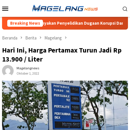
Loncat
Menu
ke
Mobile
konten
lang, Pertanyakan Penyelidikan Dugaan Korupsi Dana Desa Wonog
Breaking News
Beranda
Berita
Magelang
Hari Ini, Harga Pertamax Turun Jadi Rp
13.900 / Liter
Magelangnews
Oktober 1, 2022