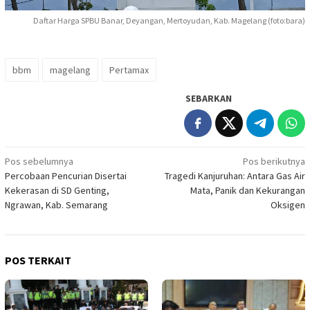
Daftar Harga SPBU Banar, Deyangan, Mertoyudan, Kab. Magelang (foto:bara)
bbm
magelang
Pertamax
SEBARKAN
Navigasi
Pos sebelumnya
Pos berikutnya
Percobaan Pencurian Disertai
Tragedi Kanjuruhan: Antara Gas Air
pos
Kekerasan di SD Genting,
Mata, Panik dan Kekurangan
Ngrawan, Kab. Semarang
Oksigen
POS TERKAIT