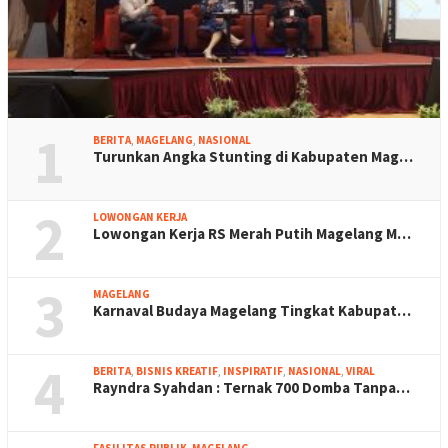
1
BERITA
,
MAGELANG
,
NASIONAL
Turunkan Angka Stunting di Kabupaten Mag…
2
LOWONGAN KERJA
Lowongan Kerja RS Merah Putih Magelang M…
3
MAGELANG
Karnaval Budaya Magelang Tingkat Kabupat…
4
BERITA
,
BISNIS KREATIF
,
INSPIRATIF
,
NASIONAL
,
VIRAL
Rayndra Syahdan : Ternak 700 Domba Tanpa…
FASILITAS PUBLIK
,
MAGELANG