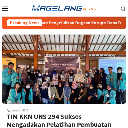
Loncat
Menu
ke
Mobile
konten
, Pertanyakan Penyelidikan Dugaan Korupsi Dana Desa Wonogiri
Breaking News
Agustus 24, 2022
TIM KKN UNS 294 Sukses
Mengadakan Pelatihan Pembuatan