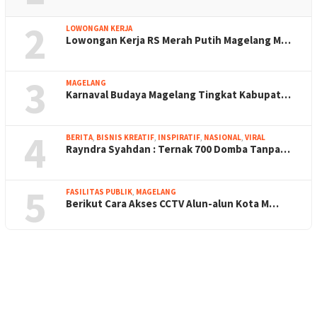
2
LOWONGAN KERJA
Lowongan Kerja RS Merah Putih Magelang M…
3
MAGELANG
Karnaval Budaya Magelang Tingkat Kabupat…
4
BERITA
,
BISNIS KREATIF
,
INSPIRATIF
,
NASIONAL
,
VIRAL
Rayndra Syahdan : Ternak 700 Domba Tanpa…
5
FASILITAS PUBLIK
,
MAGELANG
Berikut Cara Akses CCTV Alun-alun Kota M…