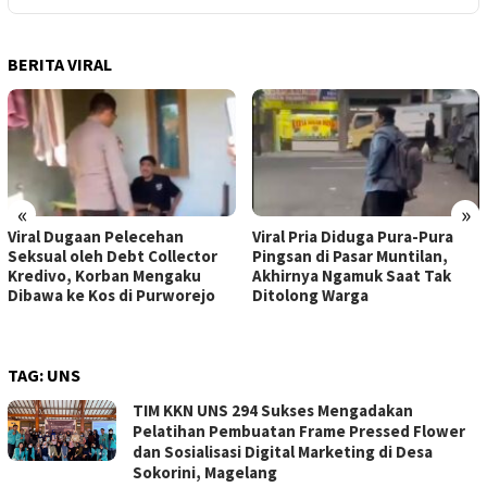
BERITA VIRAL
«
»
Viral Dugaan Pelecehan
Viral Pria Diduga Pura-Pura
Seksual oleh Debt Collector
Pingsan di Pasar Muntilan,
Kredivo, Korban Mengaku
Akhirnya Ngamuk Saat Tak
Dibawa ke Kos di Purworejo
Ditolong Warga
TAG:
UNS
TIM KKN UNS 294 Sukses Mengadakan
Pelatihan Pembuatan Frame Pressed Flower
dan Sosialisasi Digital Marketing di Desa
Sokorini, Magelang