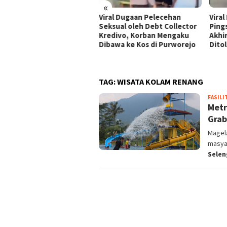
«
al! Sopir Truk Ungkap
Viral Dugaan Pelecehan
Viral
aya Saat Indikator Angin
Seksual oleh Debt Collector
Ping
nunjukkan Warna Merah
Kredivo, Korban Mengaku
Akhi
Dibawa ke Kos di Purworejo
Dito
TAG:
WISATA KOLAM RENANG
FASILI
Metr
Grab
Magel
masya
Selen