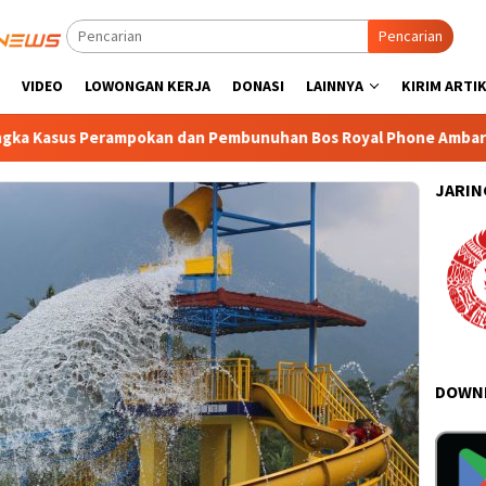
Pencarian
VIDEO
LOWONGAN KERJA
DONASI
LAINNYA
KIRIM ARTI
erampokan dan Pembunuhan Bos Royal Phone Ambarawa Resmi Dit
JARIN
DOWNL