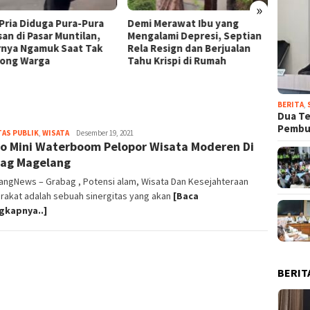
»
 Pria Diduga Pura-Pura
Demi Merawat Ibu yang
Presid
san di Pasar Muntilan,
Mengalami Depresi, Septian
Nama 
rnya Ngamuk Saat Tak
Rela Resign dan Berjualan
Utara 
long Warga
Tahu Krispi di Rumah
Bantu 
Belum 
BERITA
,
Dua T
Pemb
TAS PUBLIK
,
WISATA
magelangnews
Desember 19, 2021
o Mini Waterboom Pelopor Wisata Moderen Di
ag Magelang
angNews – Grabag , Potensi alam, Wisata Dan Kesejahteraan
rakat adalah sebuah sinergitas yang akan
[Baca
gkapnya..]
BERIT