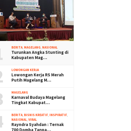
1
BERITA
,
MAGELANG
,
NASIONAL
Turunkan Angka Stunting di
Kabupaten Mag…
2
LOWONGAN KERJA
Lowongan Kerja RS Merah
Putih Magelang M…
3
MAGELANG
Karnaval Budaya Magelang
Tingkat Kabupat…
4
BERITA
,
BISNIS KREATIF
,
INSPIRATIF
,
NASIONAL
,
VIRAL
Rayndra Syahdan : Ternak
700 Domba Tanpa…