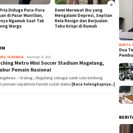
»
 Pria Diduga Pura-Pura
Demi Merawat Ibu yang
Presid
san di Pasar Muntilan,
Mengalami Depresi, Septian
Nama 
rnya Ngamuk Saat Tak
Rela Resign dan Berjualan
Utara 
long Warga
Tahu Krispi di Rumah
Bantu 
Belum 
BERITA
,
UM
Dua T
Pemb
ANG
,
OLAHRAGA
magelangnews
November 21, 2021
ching Metro Mini Soccer Stadium Magelang,
abur Pemain Nasional
angNews – Grabag , Magelang sebagai salah satu lumbung
n pemain sepakbola handal sudah diakui
[Baca Selengkapnya..]
BERIT