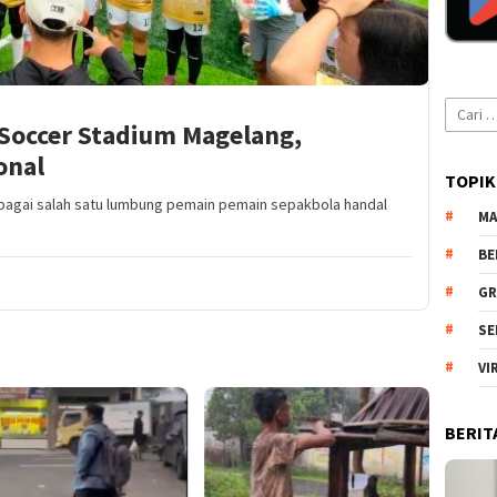
Cari
 Soccer Stadium Magelang,
untuk:
onal
TOPIK
agai salah satu lumbung pemain pemain sepakbola handal
MA
BE
GR
SE
VI
BERIT