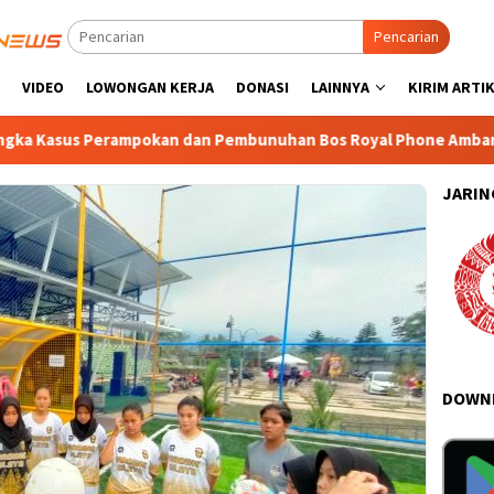
Pencarian
VIDEO
LOWONGAN KERJA
DONASI
LAINNYA
KIRIM ARTI
erampokan dan Pembunuhan Bos Royal Phone Ambarawa Resmi Dit
JARIN
DOWNL