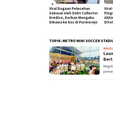
«
al! Sopir Truk Ungkap
Viral Dugaan Pelecehan
Viral
aya Saat Indikator Angin
Seksual oleh Debt Collector
Ping
nunjukkan Warna Merah
Kredivo, Korban Mengaku
Akhi
Dibawa ke Kos di Purworejo
Dito
TOPIK:
METRO MINI SOCCER STADI
MAGEL
Laun
Bert
Magel
pemai