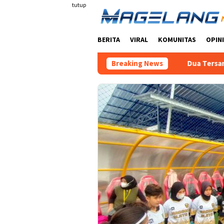
Loncat
tutup
ke
konten
BERITA
VIRAL
KOMUNITAS
OPINI
Breaking News
Dua Tersangka Kasus P