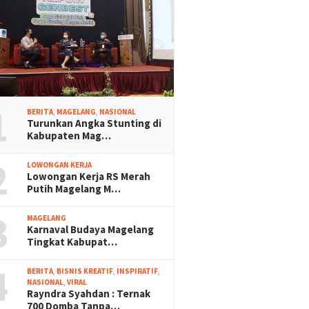
1
BERITA
,
MAGELANG
,
NASIONAL
Turunkan Angka Stunting di
Kabupaten Mag…
2
LOWONGAN KERJA
Lowongan Kerja RS Merah
Putih Magelang M…
3
MAGELANG
Karnaval Budaya Magelang
Tingkat Kabupat…
4
BERITA
,
BISNIS KREATIF
,
INSPIRATIF
,
NASIONAL
,
VIRAL
Rayndra Syahdan : Ternak
700 Domba Tanpa…