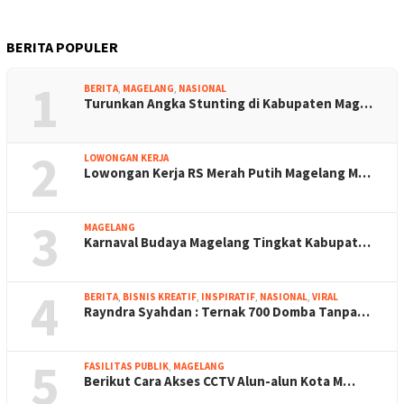
BERITA POPULER
1
BERITA
,
MAGELANG
,
NASIONAL
Turunkan Angka Stunting di Kabupaten Mag…
2
LOWONGAN KERJA
Lowongan Kerja RS Merah Putih Magelang M…
3
MAGELANG
Karnaval Budaya Magelang Tingkat Kabupat…
4
BERITA
,
BISNIS KREATIF
,
INSPIRATIF
,
NASIONAL
,
VIRAL
Rayndra Syahdan : Ternak 700 Domba Tanpa…
5
FASILITAS PUBLIK
,
MAGELANG
Berikut Cara Akses CCTV Alun-alun Kota M…