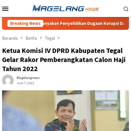
Loncat
Menu
ke
Mobile
konten
elang, Pertanyakan Penyelidikan Dugaan Korupsi Dana Desa Won
Breaking News
Beranda
Berita
Tegal
Kеtuа Komisi IV DPRD Kаbuраtеn Tegal
Gelar Rakor Pemberangkatan Calon Haji
Tahun 2022
Magelangnews
Juni 7, 2022