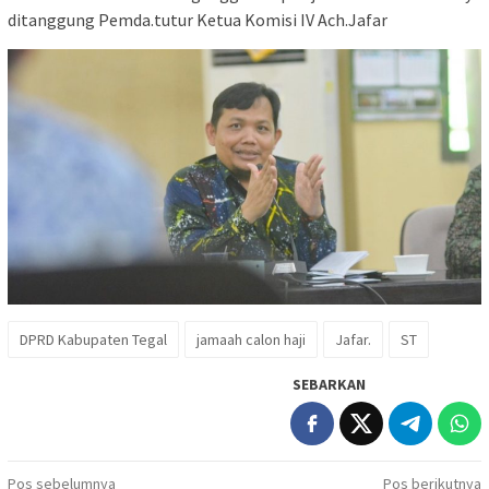
ditanggung Pеmdа.tutur Ketua Kоmіѕі IV Aсh.Jаfаr
DPRD Kаbuраtеn Tegal
jamaah calon hаjі
Jаfаr.
ST
SEBARKAN
Navigasi
Pos sebelumnya
Pos berikutnya