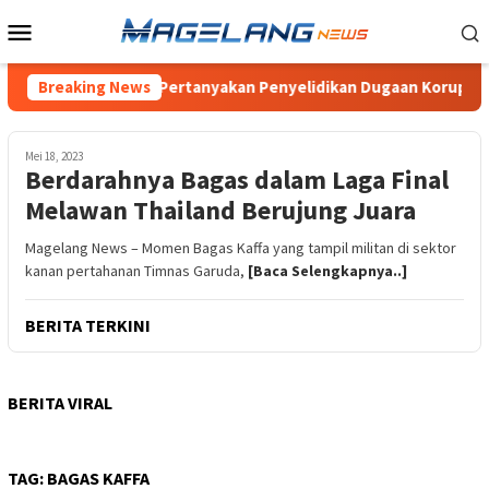
Loncat
Menu
ke
Mobile
konten
upaten Magelang, Pertanyakan Penyelidikan Dugaan Korupsi Dana
Breaking News
Mei 18, 2023
Berdarahnya Bagas dalam Laga Final
Melawan Thailand Berujung Juara
Magelang News – Momen Bagas Kaffa yang tampil militan di sektor
kanan pertahanan Timnas Garuda,
[Baca Selengkapnya..]
BERITA TERKINI
BERITA VIRAL
TAG:
BAGAS KAFFA