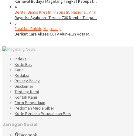
Karnaval Budaya Magelang Tingkat Kabupat…
4
Berita
,
Bisnis Kreatif
,
Inspiratif
,
Nasional
,
Viral
Rayndra Syahdan : Ternak 700 Domba Tanpa…
5
Fasilitas Publik
,
Magelang
Berikut Cara Akses CCTV Alun-alun Kota M…
Indeks
Kode Etik
Karir
Redaksi
Privacy Policy
Disclaimer
Tentang Kami
Kontak Kami
Form Pengaduan
Pedoman Media Siber
Kode Perilaku Perusahaan Pers
Jaringan Social
Facebook