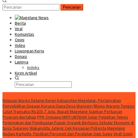
Pencarian
Berita
Viral
Komunitas
Opini
Video
Lowongan Kerja
Donasi
Lainnya
Indeks
Kirim Artikel
Breaking News
Ratusan Warga Datangi Kejari Kabupaten Magelang, Pertanyakan
Penyelidikan Dugaan Korupsi Dana Desa Wonogiri
Blonjo Warung Tonggo
Catat Transaksi Rp203,7 Juta, Bupati Magelang Siapkan Perluasan
Program Bertahap
PPK Ormawa HMTI UNTIDAR Gelar Pelatihan Teknis
Peternakan dan Pembuatan Pupuk Organik Berbasis Sirkular Ekonomi di
Desa Tugurejo
Wakapolda Jateng Cek Kesiapan Polresta Magelang
Hadapi Karhutla, Pastikan Personel dan Peralatan Siap Siaga
Viral! Sopir