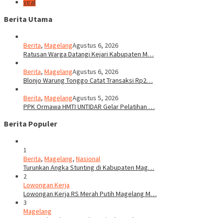
viral
Berita Utama
Berita
,
Magelang
Agustus 6, 2026
Ratusan Warga Datangi Kejari Kabupaten M…
Berita
,
Magelang
Agustus 6, 2026
Blonjo Warung Tonggo Catat Transaksi Rp2…
Berita
,
Magelang
Agustus 5, 2026
PPK Ormawa HMTI UNTIDAR Gelar Pelatihan …
Berita Populer
1
Berita
,
Magelang
,
Nasional
Turunkan Angka Stunting di Kabupaten Mag…
2
Lowongan Kerja
Lowongan Kerja RS Merah Putih Magelang M…
3
Magelang