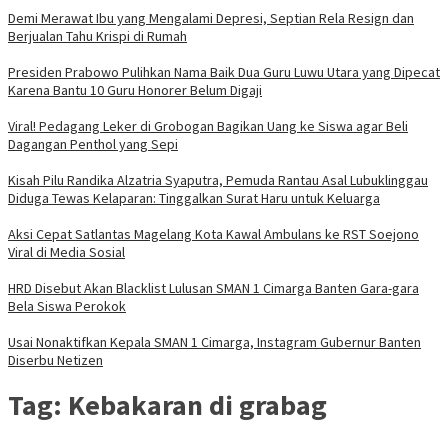
Demi Merawat Ibu yang Mengalami Depresi, Septian Rela Resign dan
Berjualan Tahu Krispi di Rumah
Presiden Prabowo Pulihkan Nama Baik Dua Guru Luwu Utara yang Dipecat
Karena Bantu 10 Guru Honorer Belum Digaji
Viral! Pedagang Leker di Grobogan Bagikan Uang ke Siswa agar Beli
Dagangan Penthol yang Sepi
Kisah Pilu Randika Alzatria Syaputra, Pemuda Rantau Asal Lubuklinggau
Diduga Tewas Kelaparan: Tinggalkan Surat Haru untuk Keluarga
Aksi Cepat Satlantas Magelang Kota Kawal Ambulans ke RST Soejono
Viral di Media Sosial
HRD Disebut Akan Blacklist Lulusan SMAN 1 Cimarga Banten Gara-gara
Bela Siswa Perokok
Usai Nonaktifkan Kepala SMAN 1 Cimarga, Instagram Gubernur Banten
Diserbu Netizen
Tag:
Kebakaran di grabag