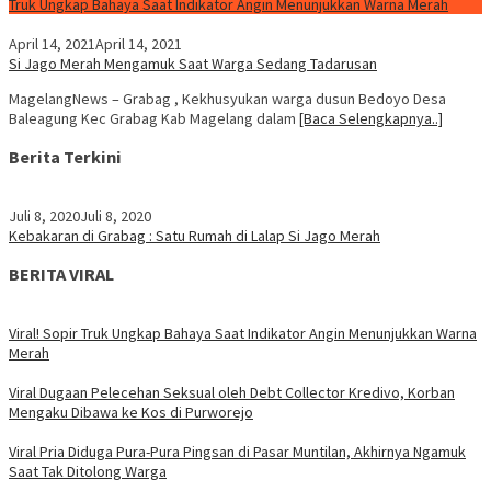
Truk Ungkap Bahaya Saat Indikator Angin Menunjukkan Warna Merah
April 14, 2021
April 14, 2021
Si Jago Merah Mengamuk Saat Warga Sedang Tadarusan
MagelangNews – Grabag , Kekhusyukan warga dusun Bedoyo Desa
Baleagung Kec Grabag Kab Magelang dalam
[Baca Selengkapnya..]
Berita Terkini
Juli 8, 2020
Juli 8, 2020
Kebakaran di Grabag : Satu Rumah di Lalap Si Jago Merah
BERITA VIRAL
Viral! Sopir Truk Ungkap Bahaya Saat Indikator Angin Menunjukkan Warna
Merah
Viral Dugaan Pelecehan Seksual oleh Debt Collector Kredivo, Korban
Mengaku Dibawa ke Kos di Purworejo
Viral Pria Diduga Pura-Pura Pingsan di Pasar Muntilan, Akhirnya Ngamuk
Saat Tak Ditolong Warga