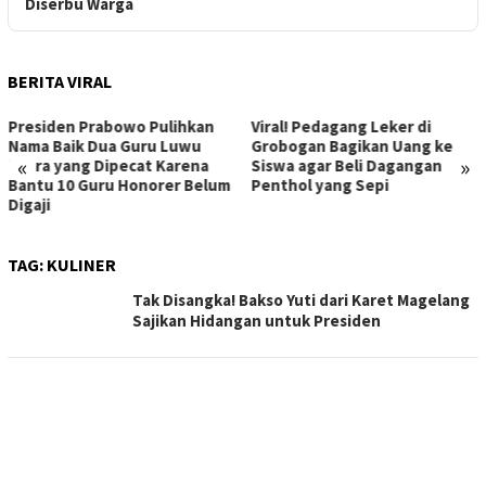
Diserbu Warga
BERITA VIRAL
Presiden Prabowo Pulihkan
Viral! Pedagang Leker di
Nama Baik Dua Guru Luwu
Grobogan Bagikan Uang ke
«
»
Utara yang Dipecat Karena
Siswa agar Beli Dagangan
Bantu 10 Guru Honorer Belum
Penthol yang Sepi
Digaji
TAG:
KULINER
Tak Disangka! Bakso Yuti dari Karet Magelang
Sajikan Hidangan untuk Presiden