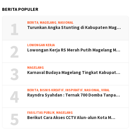
BERITA POPULER
1
BERITA
,
MAGELANG
,
NASIONAL
Turunkan Angka Stunting di Kabupaten Mag…
2
LOWONGAN KERJA
Lowongan Kerja RS Merah Putih Magelang M…
3
MAGELANG
Karnaval Budaya Magelang Tingkat Kabupat…
4
BERITA
,
BISNIS KREATIF
,
INSPIRATIF
,
NASIONAL
,
VIRAL
Rayndra Syahdan : Ternak 700 Domba Tanpa…
5
FASILITAS PUBLIK
,
MAGELANG
Berikut Cara Akses CCTV Alun-alun Kota M…