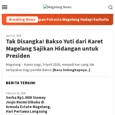
Loncat
Menu
ke
Mobile
konten
 Jateng Cek Kesiapan Polresta Magelang Hadapi Karhutla, Pastik
Breaking News
April 10, 2026
Tak Disangka! Bakso Yuti dari Karet
Magelang Sajikan Hidangan untuk
Presiden
Magelang – Kamis pagi, 9 April 2026, menjadi hari yang tak
terlupakan bagi pemilik Bakso
[Baca Selengkapnya..]
BERITA TERKINI
Februari 16, 2026
Serba Rp1.000! Siomay
Josjis Resmi Dibuka di
Armada Estate Magelang,
Hari Pertama Langsung