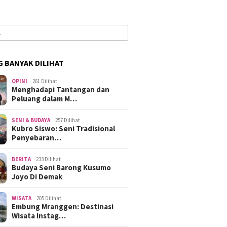
G BANYAK DILIHAT
OPINI
261 Dilihat
Menghadapi Tantangan dan
Peluang dalam M…
SENI & BUDAYA
257 Dilihat
Kubro Siswo: Seni Tradisional
Penyebaran…
BERITA
233 Dilihat
Budaya Seni Barong Kusumo
Joyo Di Demak
WISATA
205 Dilihat
Embung Mranggen: Destinasi
Wisata Instag…