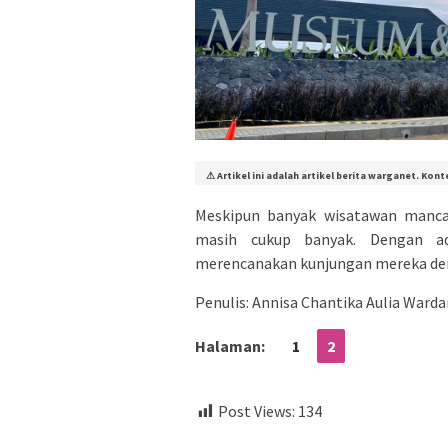
⚠ Artikel ini adalah artikel berita warganet. Ko
Meskipun banyak wisatawan manc
masih cukup banyak. Dengan ad
merencanakan kunjungan mereka den
Penulis: Annisa Chantika Aulia Warda
Halaman:
1
2
Post Views:
134