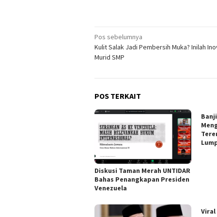
Navigasi
Pos sebelumnya
Kulit Salak Jadi Pembersih Muka? Inilah Ino
pos
Murid SMP
POS TERKAIT
Banj
Meng
Tere
Lum
Diskusi Taman Merah UNTIDAR
Bahas Penangkapan Presiden
Venezuela
Viral