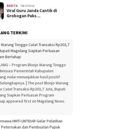
BERITA
198 Dilihat
Viral Guru Janda Cantik di
Grobogan Paks…
ANG TERKINI
rmawa HMTI UNTIDAR Gelar Pelatihan
s Peternakan dan Pembuatan Pupuk
ik Berbasis Sirkular Ekonomi di Desa
ejo
MAGELANG –Tim Program
Penguatan Kapasitas Organisasi
Kemahasiswaan (PPK Ormawa)
Himpunan Mahasiswa Teknik
ri (HMTI) Fakultas [Baca Selengkapnya..]
ost PPK Ormawa HMTI UNTIDAR Gelar
ihan Teknis Peternakan dan Pembuatan
 Organik Berbasis Sirkular Ekonomi di
Tugurejo appeared first on Magelang
.
[...]