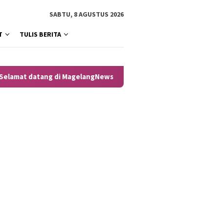
SABTU, 8 AGUSTUS 2026
T
TULIS BERITA
mat datang di MagelangNews Warganet, untuk situs official ada d