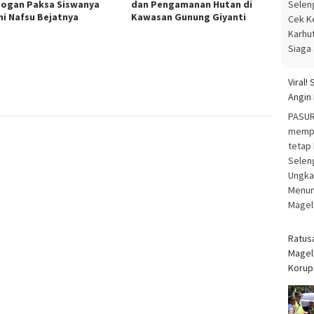
ogan Paksa Siswanya
dan Pengamanan Hutan di
Menun
ni Nafsu Bejatnya
Kawasan Gunung Giyanti
Magel
Ratus
Magel
Korup
[Baca
Datan
Perta
Dana 
Magel
Blonj
Juta,
Progr
MAGEL