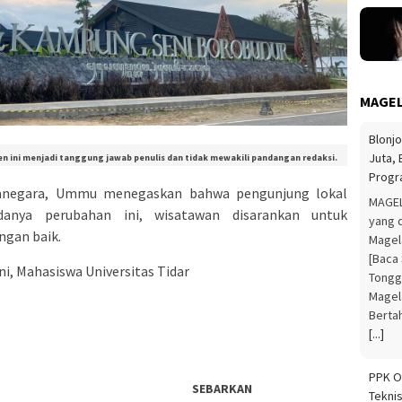
MAGEL
PPK O
Tekni
nten ini menjadi tanggung jawab penulis dan tidak mewakili pandangan redaksi.
Organ
anegara, Ummu menegaskan bahwa pengunjung lokal
Tugur
anya perubahan ini, wisatawan disarankan untuk
gan baik.
ni, Mahasiswa Universitas Tidar
Indust
The p
Pelat
Pupuk
Desa 
SEBARKAN
News