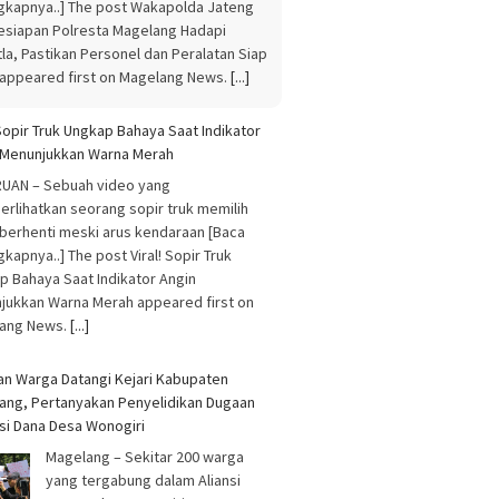
jukkan Warna Merah appeared first on
ang News.
[...]
an Warga Datangi Kejari Kabupaten
ang, Pertanyakan Penyelidikan Dugaan
si Dana Desa Wonogiri
Magelang – Sekitar 200 warga
yang tergabung dalam Aliansi
Masyarakat Wonogiri Bersatu
menggelar aksi penyampaian
 Selengkapnya..] The post Ratusan Warga
gi Kejari Kabupaten Magelang,
nyakan Penyelidikan Dugaan Korupsi
Desa Wonogiri appeared first on
ang News.
[...]
o Warung Tonggo Catat Transaksi Rp203,7
 Bupati Magelang Siapkan Perluasan
am Bertahap
ANG – Program Blonjo Warung Tonggo