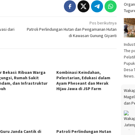
Wakap
Magel
Pos berikutnya
dan P
vasi dari
Patroli Perlindungan Hutan dan Pengamanan Hutan
di Kawasan Gunung Giyanti
Selen
Cek K
Karhut
ir Bekasi: Ribuan Warga
Kombinasi Keindahan,
Siaga
ungsi, Rumah Sakit
Pelestarian, Edukasi dalam
ndam, dan Infrastruktur
Ayam Pheseant dan Merak
puh
Hijau Jawa di JSP Farm
Viral!
Angin
PASUR
mempe
tetap
Seleng
Ungka
 Guru Janda Cantik di
Patroli Perlindungan Hutan