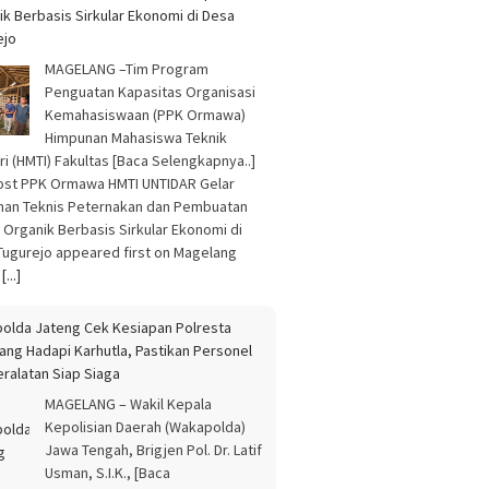
olda Jateng Cek Kesiapan Polresta
ang Hadapi Karhutla, Pastikan Personel
eralatan Siap Siaga
MAGELANG – Wakil Kepala
Kepolisian Daerah (Wakapolda)
Jawa Tengah, Brigjen Pol. Dr. Latif
Usman, S.I.K., [Baca
gkapnya..] The post Wakapolda Jateng
esiapan Polresta Magelang Hadapi
la, Pastikan Personel dan Peralatan Siap
 appeared first on Magelang News.
[...]
 Sopir Truk Ungkap Bahaya Saat Indikator
 Menunjukkan Warna Merah
UAN – Sebuah video yang
rlihatkan seorang sopir truk memilih
 berhenti meski arus kendaraan [Baca
kapnya..] The post Viral! Sopir Truk
p Bahaya Saat Indikator Angin