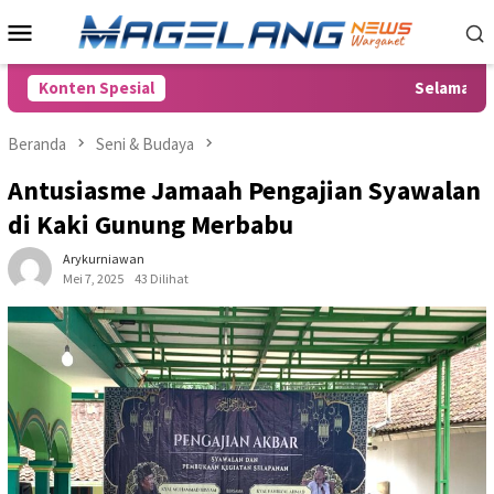
Loncat
Menu
ke
Mobile
konten
Konten Spesial
Selamat data
Beranda
Seni & Budaya
Antusiasme Jamaah Pengajian Syawalan
di Kaki Gunung Merbabu
Arykurniawan
Mei 7, 2025
43 Dilihat