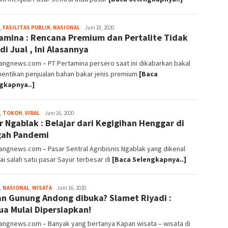
,
FASILITAS PUBLIK
,
NASIONAL
magelangnews
Juni 18, 2020
amina : Rencana Premium dan Pertalite Tidak
di Jual , Ini Alasannya
angnews.com – PT Pertamina persero saat ini dikabarkan bakal
entikan penjualan bahan bakar jenis premium
[Baca
gkapnya..]
,
TOKOH
,
VIRAL
magelangnews
Juni 16, 2020
r Ngablak : Belajar dari Kegigihan Henggar di
gah Pandemi
ngnews.com – Pasar Sentral Agribisnis Ngablak yang dikenal
i salah satu pasar Sayur terbesar di
[Baca Selengkapnya..]
,
NASIONAL
,
WISATA
magelangnews
Juni 16, 2020
n Gunung Andong dibuka? Slamet Riyadi :
a Mulai Dipersiapkan!
angnews.com – Banyak yang bertanya Kapan wisata – wisata di