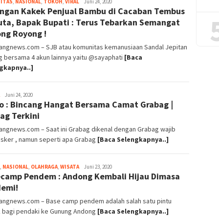
ITAS
,
NASIONAL
,
TOKOH
,
VIRAL
magelangnews
Juni 24, 2020
ngan Kakek Penjual Bambu di Cacaban Tembus
uta, Bapak Bupati : Terus Tebarkan Semangat
ng Royong !
angnews.com – SJB atau komunitas kemanusiaan Sandal Jepitan
g bersama 4 akun lainnya yaitu @sayaphati
[Baca
gkapnya..]
magelangnews
Juni 24, 2020
o : Bincang Hangat Bersama Camat Grabag |
ag Terkini
angnews.com – Saat ini Grabag dikenal dengan Grabag wajib
sker , namun seperti apa Grabag
[Baca Selengkapnya..]
,
NASIONAL
,
OLAHRAGA
,
WISATA
magelangnews
Juni 23, 2020
camp Pendem : Andong Kembali Hijau Dimasa
emi!
angnews.com – Base camp pendem adalah salah satu pintu
 bagi pendaki ke Gunung Andong
[Baca Selengkapnya..]