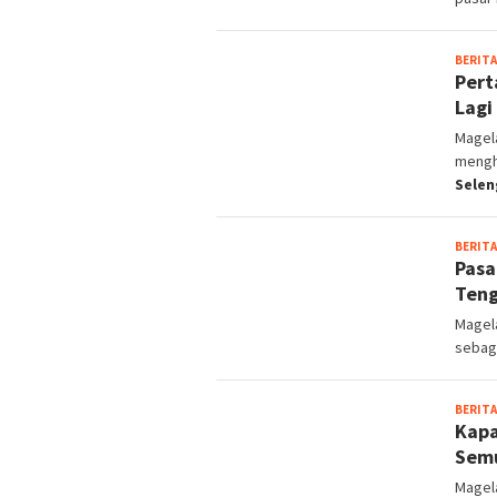
BERITA
Pert
Lagi 
Magel
mengh
Selen
BERITA
Pasa
Ten
Magela
sebaga
BERITA
Kapa
Semu
Magel