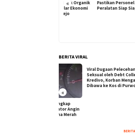
«
Pembuatan Pupuk Organik
Pastikan Personel dan
Berbasis Sirkular Ekonomi
Peralatan Siap Siaga
di Desa Tugurejo
Agustu
Vira
Baha
Ang
Mer
BERITA VIRAL
Viral Dugaan Pelecehan
Viral
Seksual oleh Debt Collector
Ping
Kredivo, Korban Mengaku
Akhi
Dibawa ke Kos di Purworejo
Dito
«
al! Sopir Truk Ungkap
aya Saat Indikator Angin
nunjukkan Warna Merah
MAGELANG
BERITA