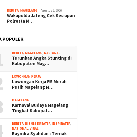
BERITA
,
MAGELANG
Agustus 5, 2026
Wakapolda Jateng Cek Kesiapan
Polresta M…
A POPULER
1
BERITA
,
MAGELANG
,
NASIONAL
Turunkan Angka Stunting di
Kabupaten Mag…
2
LOWONGAN KERJA
Lowongan Kerja RS Merah
Putih Magelang M…
3
MAGELANG
Karnaval Budaya Magelang
Tingkat Kabupat…
4
BERITA
,
BISNIS KREATIF
,
INSPIRATIF
,
NASIONAL
,
VIRAL
Rayndra Syahdan : Ternak