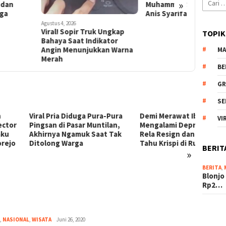
Cari
»
Muhammad Suryo dan Hj.
Filosofis
untuk:
Anis Syarifah
Masa Keci
s 4, 2026
l! Sopir Truk Ungkap
TOPIK
ya Saat Indikator
in Menunjukkan Warna
MA
ah
BE
GR
SE
 Pria Diduga Pura-Pura
Demi Merawat Ibu yang
Presid
VI
san di Pasar Muntilan,
Mengalami Depresi, Septian
Nama 
rnya Ngamuk Saat Tak
Rela Resign dan Berjualan
Utara 
long Warga
Tahu Krispi di Rumah
Bantu 
BERIT
»
Belum 
BERITA
,
Blonjo
Rp2…
,
NASIONAL
,
WISATA
magelangnews
Juni 26, 2020