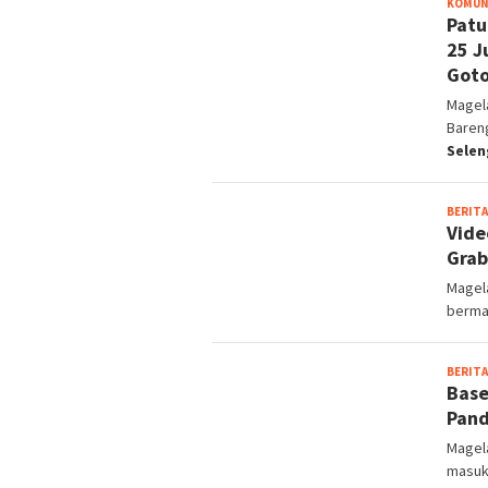
KOMUN
Patu
25 J
Goto
Magel
Baren
Selen
BERITA
Vide
Grab
Magel
berma
BERITA
Base
Pand
Magel
masuk