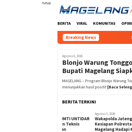
Loncat
tutup
ke
konten
BERITA
VIRAL
KOMUNITAS
OPINI
Breaking News
Blonjo War
Agustus 6, 2026
Blonjo Warung Tonggo 
Bupati Magelang Siap
MAGELANG – Program Blonjo Warung Ton
menunjukkan hasil positif
[Baca Seleng
BERITA TERKINI
Agustus 5, 2026
Agustus 5, 2026
PPK Ormawa HMTI UNTIDAR
Wakapolda Jateng Cek
Gelar Pelatihan Teknis
Kesiapan Polresta
Peternakan dan
Magelang Hadapi Karhutla,