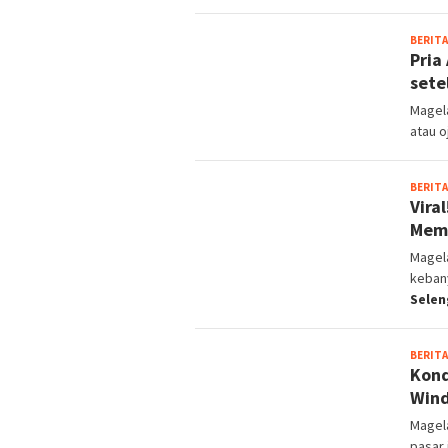
BERITA
Pria
sete
Magela
atau o
BERITA
Vira
Memb
Magela
keban
Selen
BERITA
Kond
Wind
Magel
pasar 