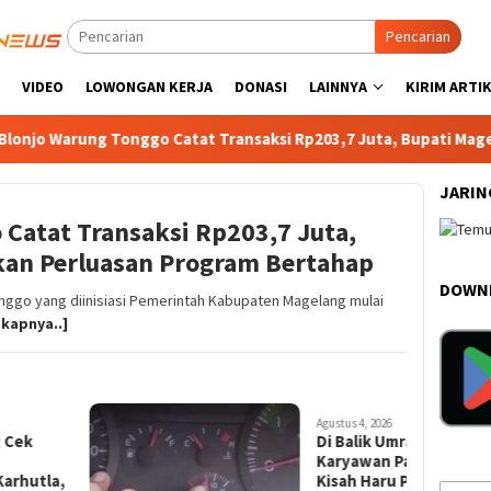
Pencarian
VIDEO
LOWONGAN KERJA
DONASI
LAINNYA
KIRIM ARTI
ung Tonggo Catat Transaksi Rp203,7 Juta, Bupati Magelang Siap
JARIN
Catat Transaksi Rp203,7 Juta,
kan Perluasan Program Bertahap
DOWNL
ggo yang diinisiasi Pemerintah Kabupaten Magelang mulai
kapnya..]
Agustus 4, 2026
Agustus 4, 20
Di Balik Umrah Gratis 156
Masih I
Karyawan Pabrik HS, Ada
Alaium 
Kisah Haru Perjuangan H.
Ternyat