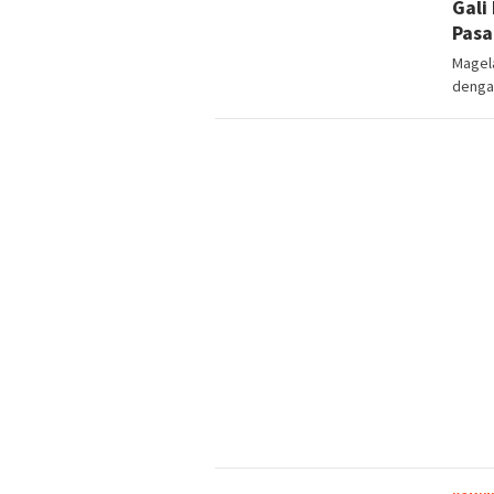
NEWS
Gali
Pasa
Magela
denga