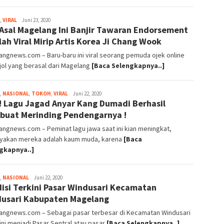
,
VIRAL
magelangnews
Juni 23, 2020
 Asal Magelang Ini Banjir Tawaran Endorsement
lah Viral Mirip Artis Korea Ji Chang Wook
ngnews.com – Baru-baru ini viral seorang pemuda ojek online
jol yang berasal dari Magelang
[Baca Selengkapnya..]
,
NASIONAL
,
TOKOH
,
VIRAL
magelangnews
Juni 22, 2020
l! Lagu Jagad Anyar Kang Dumadi Berhasil
uat Merinding Pendengarnya !
ngnews.com – Peminat lagu jawa saat ini kian meningkat,
yakan mereka adalah kaum muda, karena
[Baca
gkapnya..]
,
NASIONAL
magelangnews
Juni 22, 2020
isi Terkini Pasar Windusari Kecamatan
usari Kabupaten Magelang
angnews.com – Sebagai pasar terbesar di Kecamatan Windusari
ini menjadi Pasar Sentral atau pasar
[Baca Selengkapnya..]