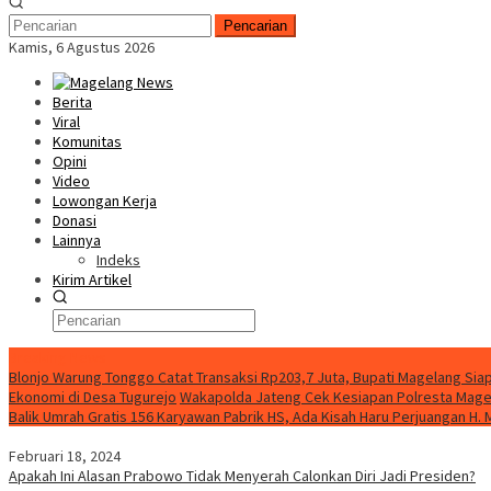
Pencarian
Kamis, 6 Agustus 2026
Berita
Viral
Komunitas
Opini
Video
Lowongan Kerja
Donasi
Lainnya
Indeks
Kirim Artikel
Breaking News
Blonjo Warung Tonggo Catat Transaksi Rp203,7 Juta, Bupati Magelang Si
Ekonomi di Desa Tugurejo
Wakapolda Jateng Cek Kesiapan Polresta Magela
Balik Umrah Gratis 156 Karyawan Pabrik HS, Ada Kisah Haru Perjuangan H.
Februari 18, 2024
Apakah Ini Alasan Prabowo Tidak Menyerah Calonkan Diri Jadi Presiden?