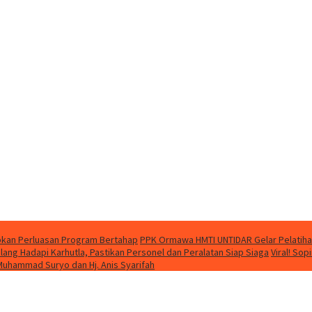
apkan Perluasan Program Bertahap
PPK Ormawa HMTI UNTIDAR Gelar Pelatiha
ng Hadapi Karhutla, Pastikan Personel dan Peralatan Siap Siaga
Viral! So
 Muhammad Suryo dan Hj. Anis Syarifah