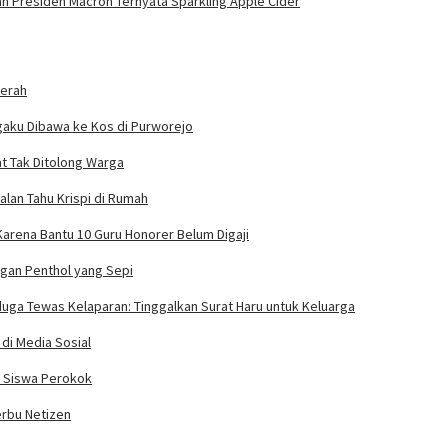
n Presiden Macron Ternyata Sparkling Apple Cider
Merah
gaku Dibawa ke Kos di Purworejo
at Tak Ditolong Warga
lan Tahu Krispi di Rumah
arena Bantu 10 Guru Honorer Belum Digaji
ngan Penthol yang Sepi
iduga Tewas Kelaparan: Tinggalkan Surat Haru untuk Keluarga
di Media Sosial
a Siswa Perokok
erbu Netizen