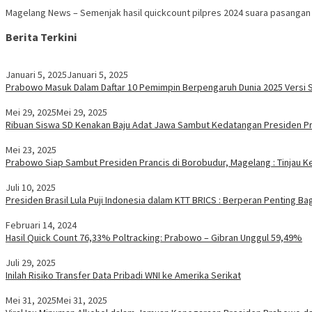
Magelang News – Semenjak hasil quickcount pilpres 2024 suara pasanga
Berita Terkini
Januari 5, 2025
Januari 5, 2025
Prabowo Masuk Dalam Daftar 10 Pemimpin Berpengaruh Dunia 2025 Versi S
Mei 29, 2025
Mei 29, 2025
Ribuan Siswa SD Kenakan Baju Adat Jawa Sambut Kedatangan Presiden 
Mei 23, 2025
Prabowo Siap Sambut Presiden Prancis di Borobudur, Magelang : Tinjau Ke
Juli 10, 2025
Presiden Brasil Lula Puji Indonesia dalam KTT BRICS : Berperan Penting B
Februari 14, 2024
Hasil Quick Count 76,33% Poltracking: Prabowo – Gibran Unggul 59,49%
Juli 29, 2025
Inilah Risiko Transfer Data Pribadi WNI ke Amerika Serikat
Mei 31, 2025
Mei 31, 2025