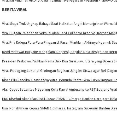
Viral Isu Minuman Alkohol dalam Jamuan Kenegaraan Presiden Prabowo da
BERITA VIRAL
Viral! Sopir Truk Ungkap Bahaya Saat Indikator Angin Menunjukkan Warna 
Viral Dugaan Pelecehan Seksual oleh Debt Collector Kredivo, Korban Men
Viral Pria Diduga Pura-Pura Pingsan di Pasar Muntilan, Akhirnya Ngamuk Sa
Demi Merawat Ibu yang Mengalami Depresi, Septian Rela Resign dan Berjua
Presiden Prabowo Pulihkan Nama Baik Dua Guru Luwu Utara yang Dipecat K
Viral! Pedagang Leker di Grobogan Bagikan Uang ke Siswa agar Beli Daga
Kisah Pilu Randika Alzatria Syaputra, Pemuda Rantau Asal Lubuklinggau D
Aksi Cepat Satlantas Magelang Kota Kawal Ambulans ke RST Soejono Viral 
HRD Disebut Akan Blacklist Lulusan SMAN 1 Cimarga Banten Gara-gara Bel
Usai Nonaktifkan Kepala SMAN 1 Cimarga, Instagram Gubernur Banten Dis