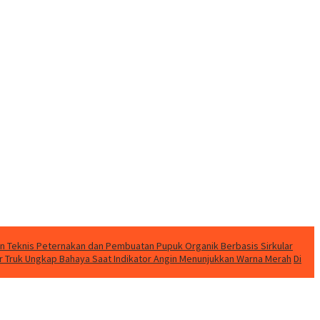
n Teknis Peternakan dan Pembuatan Pupuk Organik Berbasis Sirkular
pir Truk Ungkap Bahaya Saat Indikator Angin Menunjukkan Warna Merah
Di