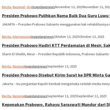
Berita
,
Nasional
,
Viral
magelangnews
November 13, 2025
November 13, 202
Presiden Prabowo Pulihkan Nama Baik Dua Guru Luwu 
JAKARTA – Presiden Prabowo Subianto menggunakan hak rehabilitasinya
Berita
,
Internasional
magelangnews
Oktober 13, 2025
Oktober 13, 2025
Presiden Prabowo Hadiri KTT Perdamaian di Mesir, 
Sharm El-Sheikh, Mesir – Presiden Republik Indonesia, Prabowo Subianto 
Berita
,
Nasional
magelangnews
September 13, 2025
Presiden Prabowo Disebut Kirim Surat ke DPR Minta Ga
Jakarta – Isu pergantian Kapolri kembali mengemuka setelah media men
Berita
,
Nasional
magelangnews
September 12, 2025
September 12, 2025
Keponakan Prabowo, Rahayu Saraswati Mundur dari DP