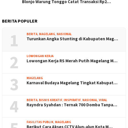
Blonjo Warung Tonggo Catat Transaksi Rp2…
BERITA POPULER
1
BERITA
,
MAGELANG
,
NASIONAL
Turunkan Angka Stunting di Kabupaten Mag…
2
LOWONGAN KERJA
Lowongan Kerja RS Merah Putih Magelang M…
3
MAGELANG
Karnaval Budaya Magelang Tingkat Kabupat…
4
BERITA
,
BISNIS KREATIF
,
INSPIRATIF
,
NASIONAL
,
VIRAL
Rayndra Syahdan : Ternak 700 Domba Tanpa…
FASILITAS PUBLIK
,
MAGELANG
Berikut Cara Akses CCTV Alun-alun Kota M…