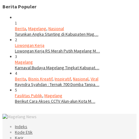
Berita Populer
1
Berita
,
Magelang
,
Nasional
Turunkan Angka Stunting di Kabupaten Mag…
2
Lowongan Kerja
Lowongan Kerja RS Merah Putih Magelang M…
3
Magelang
Karnaval Budaya Magelang Tingkat Kabupat…
4
Berita
,
Bisnis Kreatif
,
Inspiratif
,
Nasional
,
Viral
Rayndra Syahdan : Ternak 700 Domba Tanpa…
5
Fasilitas Publik
,
Magelang
Berikut Cara Akses CCTV Alun-alun Kota M…
Indeks
Kode Etik
Karir