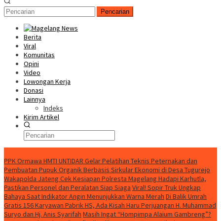
Pencarian
Berita
Viral
Komunitas
Opini
Video
Lowongan Kerja
Donasi
Lainnya
Indeks
Kirim Artikel
Breaking News
PPK Ormawa HMTI UNTIDAR Gelar Pelatihan Teknis Peternakan dan
Pembuatan Pupuk Organik Berbasis Sirkular Ekonomi di Desa Tugurejo
Wakapolda Jateng Cek Kesiapan Polresta Magelang Hadapi Karhutla,
Pastikan Personel dan Peralatan Siap Siaga
Viral! Sopir Truk Ungkap
Bahaya Saat Indikator Angin Menunjukkan Warna Merah
Di Balik Umrah
Gratis 156 Karyawan Pabrik HS, Ada Kisah Haru Perjuangan H. Muhammad
Suryo dan Hj. Anis Syarifah
Masih Ingat “Hompimpa Alaium Gambreng”?