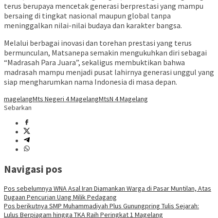
terus berupaya mencetak generasi berprestasi yang mampu
bersaing di tingkat nasional maupun global tanpa
meninggalkan nilai-nilai budaya dan karakter bangsa.
Melalui berbagai inovasi dan torehan prestasi yang terus
bermunculan, Matsanepa semakin mengukuhkan diri sebagai
“Madrasah Para Juara”, sekaligus membuktikan bahwa
madrasah mampu menjadi pusat lahirnya generasi unggul yang
siap mengharumkan nama Indonesia di masa depan.
magelang
Mts Negeri 4 Magelang
MtsN 4 Magelang
Sebarkan
Navigasi pos
Pos sebelumnya
WNA Asal Iran Diamankan Warga di Pasar Muntilan, Atas
Dugaan Pencurian Uang Milik Pedagang
Pos berikutnya
SMP Muhammadiyah Plus Gunungpring Tulis Sejarah:
Lulus Berpiagam hingga TKA Raih Peringkat 1 Magelang