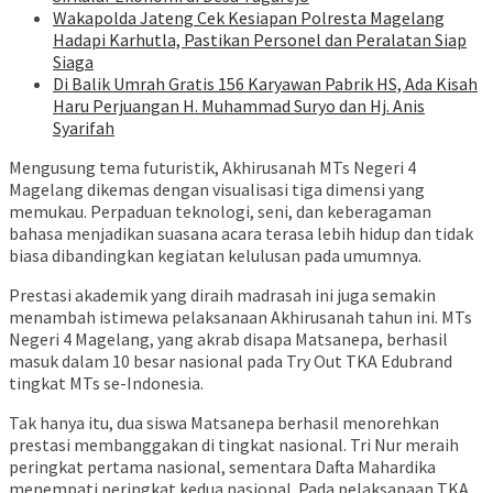
Wakapolda Jateng Cek Kesiapan Polresta Magelang
Hadapi Karhutla, Pastikan Personel dan Peralatan Siap
Siaga
Di Balik Umrah Gratis 156 Karyawan Pabrik HS, Ada Kisah
Haru Perjuangan H. Muhammad Suryo dan Hj. Anis
Syarifah
Mengusung tema futuristik, Akhirusanah MTs Negeri 4
Magelang dikemas dengan visualisasi tiga dimensi yang
memukau. Perpaduan teknologi, seni, dan keberagaman
bahasa menjadikan suasana acara terasa lebih hidup dan tidak
biasa dibandingkan kegiatan kelulusan pada umumnya.
Prestasi akademik yang diraih madrasah ini juga semakin
menambah istimewa pelaksanaan Akhirusanah tahun ini. MTs
Negeri 4 Magelang, yang akrab disapa Matsanepa, berhasil
masuk dalam 10 besar nasional pada Try Out TKA Edubrand
tingkat MTs se-Indonesia.
Tak hanya itu, dua siswa Matsanepa berhasil menorehkan
prestasi membanggakan di tingkat nasional. Tri Nur meraih
peringkat pertama nasional, sementara Dafta Mahardika
menempati peringkat kedua nasional. Pada pelaksanaan TKA