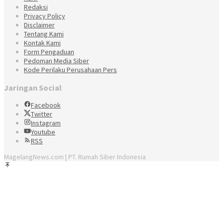
Redaksi
Privacy Policy
Disclaimer
Tentang Kami
Kontak Kami
Form Pengaduan
Pedoman Media Siber
Kode Perilaku Perusahaan Pers
Jaringan Social
Facebook
Twitter
Instagram
Youtube
RSS
MagelangNews.com | PT. Rumah Siber Indonesia