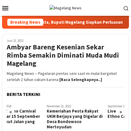
Loncat
Menu
ke
Mobile
konten
ansaksi Rp203,7 Juta, Bupati Magelang Siapkan Perluasan Progr
Breaking News
Juni 21, 2022
Ambyar Bareng Kesenian Sekar
Rimba Semakin Diminati Muda Mudi
Magelang
Magelang News – Pagelaran pentas seni saat ini mulai bergeliat
setelah 2 tahun vakum karena
[Baca Selengkapnya..]
BERITA TERKINI
November 21, 2022
September 15, 2024
A
«
»
Kemeriahan Pesta Rakyat
Live Streaming Magelang
r
UKM Berjaya yang Digelar di
Ethno Carnival 2024
Desa Bondowoso
Mertoyudan