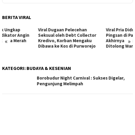
BERITA VIRAL
Viral Dugaan Pelecehan
Viral Pria Diduga Pura-Pura
Seksual oleh Debt Collector
Pingsan di Pasar Muntilan,
«
»
Kredivo, Korban Mengaku
Akhirnya Ngamuk Saat Tak
Dibawa ke Kos di Purworejo
Ditolong Warga
KATEGORI:
BUDAYA & KESENIAN
Borobudur Night Carnival : Sukses Digelar,
Pengunjung Melimpah