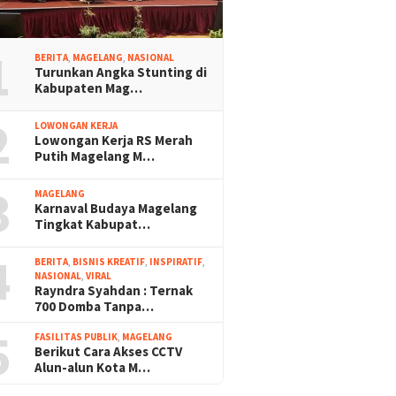
1
BERITA
,
MAGELANG
,
NASIONAL
Turunkan Angka Stunting di
Kabupaten Mag…
2
LOWONGAN KERJA
Lowongan Kerja RS Merah
Putih Magelang M…
3
MAGELANG
Karnaval Budaya Magelang
Tingkat Kabupat…
4
BERITA
,
BISNIS KREATIF
,
INSPIRATIF
,
NASIONAL
,
VIRAL
Rayndra Syahdan : Ternak
700 Domba Tanpa…
5
FASILITAS PUBLIK
,
MAGELANG
Berikut Cara Akses CCTV
Alun-alun Kota M…