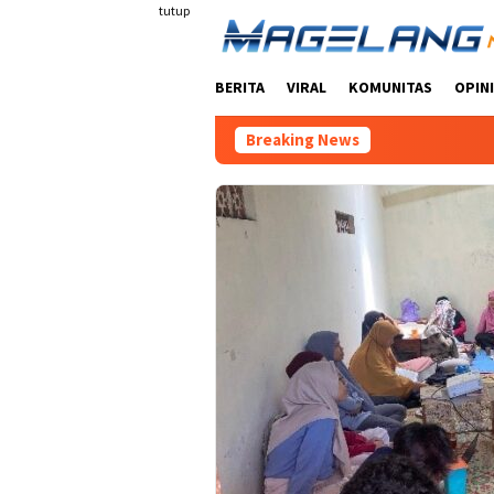
Loncat
tutup
ke
konten
BERITA
VIRAL
KOMUNITAS
OPINI
Breaking News
PPK Orm