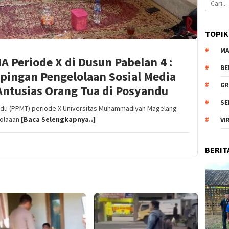
Cari
untuk:
TOPIK
MA
Periode X di Dusun Pabelan 4 :
BE
pingan Pengelolaan Sosial Media
GR
ntusias Orang Tua di Posyandu
SE
du (PPMT) periode X Universitas Muhammadiyah Magelang
lolaaan
[Baca Selengkapnya..]
VI
BERIT
Pr
Na
Ut