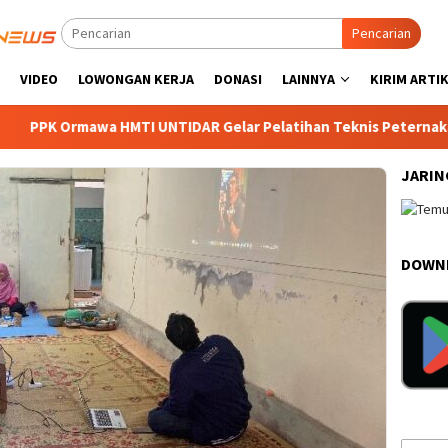
Pencarian
VIDEO
LOWONGAN KERJA
DONASI
LAINNYA
KIRIM ARTI
awa HMTI UNTIDAR Gelar Pelatihan Teknis Peternakan dan Pembu
JARIN
DOWNL