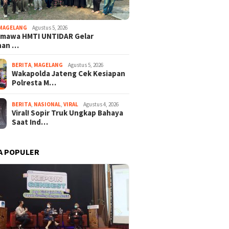
ntu 10 Guru Honorer
Penthol yang Sepi
Tewa
um Digaji
Sura
MAGELANG
Agustus 5, 2026
rmawa HMTI UNTIDAR Gelar
han …
BERITA
,
MAGELANG
Agustus 5, 2026
Wakapolda Jateng Cek Kesiapan
Polresta M…
BERITA
,
NASIONAL
,
VIRAL
Agustus 4, 2026
Viral! Sopir Truk Ungkap Bahaya
Saat Ind…
A POPULER