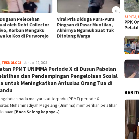
Ba
Bel
»
BERITA
,
iral Pria Diduga Pura-Pura
Demi Merawat Ibu yang
PPK O
ingsan di Pasar Muntilan,
Mengalami Depresi, Septian
Pelati
khirnya Ngamuk Saat Tak
Rela Resign dan Berjualan
itolong Warga
Tahu Krispi di Rumah
,
TEKNOLOGI
magelangnews
Januari 12, 2025
atan PPMT UNIMMA Periode X di Dusun Pabelan
Pelatihan dan Pendampingan Pengelolaan Sosial
a untuk Meningkatkan Antusias Orang Tua di
yandu
BERIT
engabdian pada masyarakat terpadu (PPMT) periode X
rsitas Muhammadiyah Magelang (Unimma) memberikan pelatihan
lolaaan
[Baca Selengkapnya..]