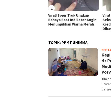
«
Viral! Sopir Truk Ungkap
Viral Dugaan Pelecehan
V
Bahaya Saat Indikator Angin
Seksual oleh Debt Collector
P
Menunjukkan Warna Merah
Kredivo, Korban Mengaku
A
Dibawa ke Kos di Purworejo
D
TOPIK:
PPMT UNIMMA
BERITA
Kegi
4 : 
Medi
Pos
Tim p
Unive
penge