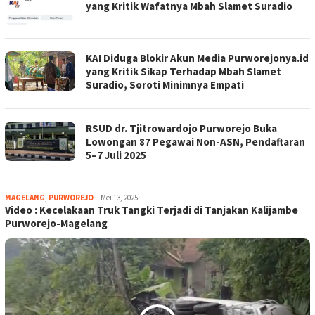
yang Kritik Wafatnya Mbah Slamet Suradio
KAI Diduga Blokir Akun Media Purworejonya.id
yang Kritik Sikap Terhadap Mbah Slamet
Suradio, Soroti Minimnya Empati
RSUD dr. Tjitrowardojo Purworejo Buka
Lowongan 87 Pegawai Non-ASN, Pendaftaran
5–7 Juli 2025
MAGELANG
,
PURWOREJO
magelangnews
Mei 13, 2025
Video : Kecelakaan Truk Tangki Terjadi di Tanjakan Kalijambe
Purworejo-Magelang