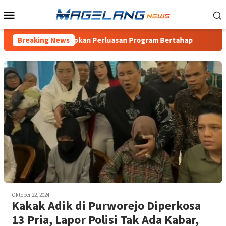
Loncat
Menu
ke
Mobile
konten
elang Siapkan Perluasan Program Bertahap
Breaking News
PPK Ormawa H
Oktober 22, 2024
Kakak Adik di Purworejo Diperkosa
13 Pria, Lapor Polisi Tak Ada Kabar,