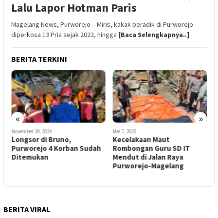
Lalu Lapor Hotman Paris
Magelang News, Purworejo – Miris, kakak beradik di Purworejo
diperkosa 13 Pria sejak 2023, hingga
[Baca Selengkapnya..]
BERITA TERKINI
«
»
M
November 20, 2024
Mei 7, 2025
V
Longsor di Bruno,
Kecelakaan Maut
T
Purworejo 4 Korban Sudah
Rombongan Guru SD IT
K
n
Ditemukan
Mendut di Jalan Raya
Purworejo-Magelang
BERITA VIRAL