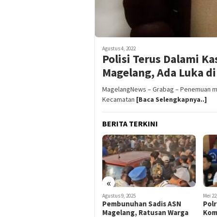
Agustus 4, 2022
Polisi Terus Dalami K
Magelang, Ada Luka di
MagelangNews – Grabag – Penemuan may
Kecamatan
[Baca Selengkapnya..]
BERITA TERKINI
«
Desember 29, 2021
Agustus 9, 2025
Mei 22
Viral Grombolan Pemuda
Pembunuhan Sadis ASN
Pol
Membawa Sajam di
Magelang, Ratusan Warga
Kom