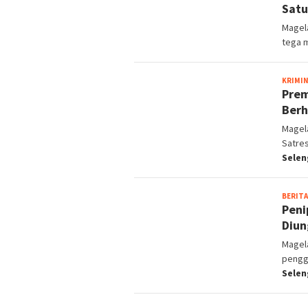
Satu
Magela
tega 
KRIMI
Prem
Berh
Magel
Satre
Selen
BERITA
Peni
Diun
Magel
pengg
Selen