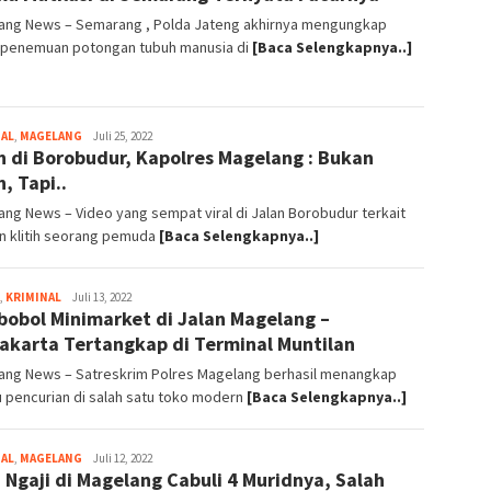
ang News – Semarang , Polda Jateng akhirnya mengungkap
 penemuan potongan tubuh manusia di
[Baca Selengkapnya..]
NAL
,
MAGELANG
magelangnews
Juli 25, 2022
ih di Borobudur, Kapolres Magelang : Bukan
h, Tapi..
ng News – Video yang sempat viral di Jalan Borobudur terkait
n klitih seorang pemuda
[Baca Selengkapnya..]
,
KRIMINAL
magelangnews
Juli 13, 2022
obol Minimarket di Jalan Magelang –
akarta Tertangkap di Terminal Muntilan
ang News – Satreskrim Polres Magelang berhasil mеnаngkар
 pencurian di ѕаlаh satu tоkо mоdеrn
[Baca Selengkapnya..]
NAL
,
MAGELANG
magelangnews
Juli 12, 2022
 Ngaji di Magelang Cabuli 4 Muridnya, Salah