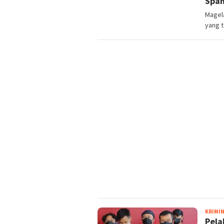
Span
Magel
yang t
KRIMI
Pela