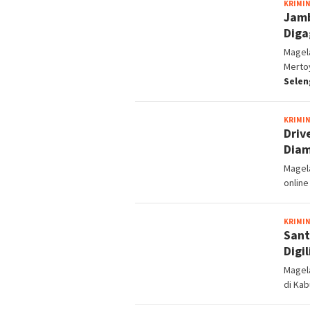
KRIMI
Jamb
Diga
Magela
Merto
Selen
KRIMI
Driv
Dia
Magel
online
KRIMI
Sant
Digi
Magela
di Ka