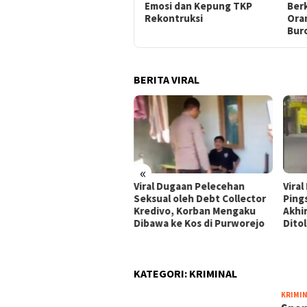
Salaman, Magelang
Emosi dan Kepung TKP
Berk
Rekontruksi
Ora
Bur
BERITA VIRAL
«
al! Sopir Truk Ungkap
Viral Dugaan Pelecehan
Viral
aya Saat Indikator Angin
Seksual oleh Debt Collector
Ping
nunjukkan Warna Merah
Kredivo, Korban Mengaku
Akhi
Dibawa ke Kos di Purworejo
Dito
KATEGORI:
KRIMINAL
KRIMI