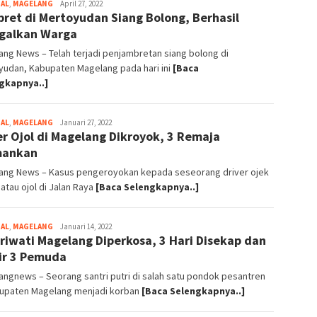
NAL
,
MAGELANG
magelangnews
April 27, 2022
ret di Mertoyudan Siang Bolong, Berhasil
galkan Warga
ng News – Telah terjadi penjambretan siang bolong di
yudan, Kabupaten Magelang pada hari ini
[Baca
gkapnya..]
NAL
,
MAGELANG
magelangnews
Januari 27, 2022
er Ojol di Magelang Dikroyok, 3 Remaja
mankan
ang News – Kasus pengeroyokan kepada seseorang driver ojek
 atau ojol di Jalan Raya
[Baca Selengkapnya..]
NAL
,
MAGELANG
magelangnews
Januari 14, 2022
riwati Magelang Diperkosa, 3 Hari Disekap dan
lir 3 Pemuda
ngnews – Seorang santri putri di salah satu pondok pesantren
bupaten Magelang menjadi korban
[Baca Selengkapnya..]