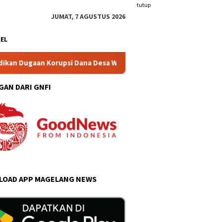
tutup
JUMAT, 7 AGUSTUS 2026
KEL
rupsi Dana Desa Wonogiri
Blonjo Warung Tonggo Catat Tr
GAN DARI GNFI
OAD APP MAGELANG NEWS