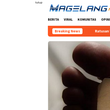
Loncat
tutup
ke
konten
BERITA
VIRAL
KOMUNITAS
OPINI
Breaking News
Ratusan Warga Datangi K