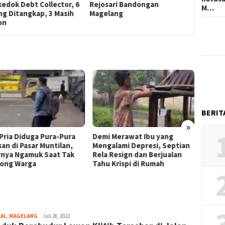
edok Debt Collector, 6
Rejosari Bandongan
Terungka
M…
ng Ditangkap, 3 Masih
Magelang
Diamank
on
BERIT
»
 Pria Diduga Pura-Pura
Demi Merawat Ibu yang
Presid
san di Pasar Muntilan,
Mengalami Depresi, Septian
Nama 
rnya Ngamuk Saat Tak
Rela Resign dan Berjualan
Utara 
long Warga
Tahu Krispi di Rumah
Bantu 
Belum 
NAL
,
MAGELANG
magelangnews
Juli 28, 2022