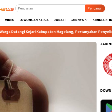
Pencarian
VIDEO
LOWONGAN KERJA
DONASI
LAINNYA
KIRIM ARTI
ejari Kabupaten Magelang, Pertanyakan Penyelidikan Dugaan Ko
JARIN
DOWNL