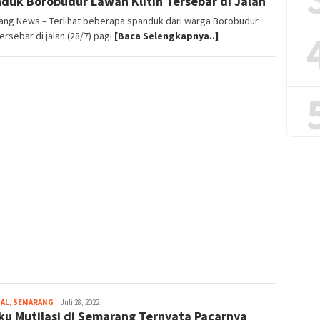
duk Borobudur Lawan Klitih Tersebar di Jalan
ang News – Terlihat beberapa spanduk dari warga Borobudur
ersebar di jalan (28/7) pagi
[Baca Selengkapnya..]
NAL
,
SEMARANG
magelangnews
Juli 28, 2022
ku Mutilasi di Semarang Ternyata Pacarnya