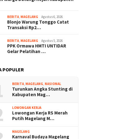
p : Satu Pelaku
Petilasan Pag
an
Kebumen
BERITA
,
MAGELANG
Agustus 6, 2026
Blonjo Warung Tonggo Catat
Transaksi Rp2…
BERITA
,
MAGELANG
Agustus 5, 2026
PPK Ormawa HMTI UNTIDAR
Gelar Pelatihan …
A POPULER
1
en Prabowo Pulihkan
Viral! Pedagang Leker di
Kisah Pi
BERITA
,
MAGELANG
,
NASIONAL
Turunkan Angka Stunting di
Baik Dua Guru Luwu
Grobogan Bagikan Uang ke
Syaputr
Kabupaten Mag…
yang Dipecat Karena
Siswa agar Beli Dagangan
Asal Lu
10 Guru Honorer
Penthol yang Sepi
Tewas K
2
Digaji
Surat H
LOWONGAN KERJA
Lowongan Kerja RS Merah
Putih Magelang M…
3
MAGELANG
Karnaval Budaya Magelang