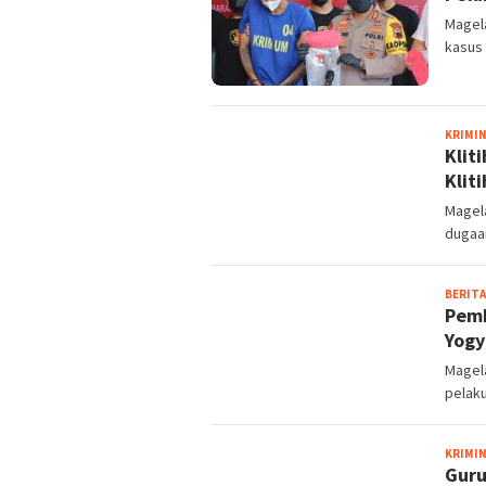
Magel
kasus
KRIMI
Klit
Kliti
Magela
dugaa
BERITA
Pemb
Yogy
Magel
pelaku
KRIMI
Guru