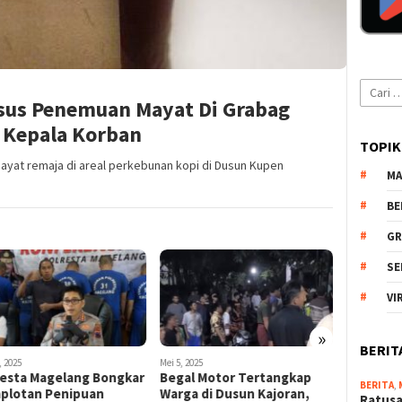
Cari
asus Penemuan Mayat Di Grabag
untuk:
 Kepala Korban
TOPIK
at remaja di areal perkebunan kopi di Dusun Kupen
MA
BE
GR
SE
VI
»
BERIT
, 2025
Mei 5, 2025
Mei 20, 2025
resta Magelang Bongkar
Begal Motor Tertangkap
Kasus Cu
BERITA
,
plotan Penipuan
Warga di Dusun Kajoran,
Bandong
Ratusa