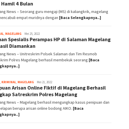
 Hamil 4 Bulan
ng News – Seorang guru mengaji (MS) di kaliangkrik, magelang
mencabuli empat muridnya dengan
[Baca Selengkapnya..]
NAL
,
MAGELANG
magelangnews
Mei 25, 2022
an Spesialis Perampas HP di Salaman Magelang
asil Diamankan
ang News – Unitreskrim Polsek Salaman dan Tim Resmob
skrim Polres Magelang berhasil membekuk seorang
[Baca
gkapnya..]
,
KRIMINAL
,
MAGELANG
magelangnews
Mei 21, 2022
puan Arisan Online Fiktif di Magelang Berhasil
gkap Satreskrim Polres Magelang
ang News – Magelang berhasil mengungkap kasus penipuan dan
elapan berupa arisan online bodong AIKO.
[Baca
gkapnya..]